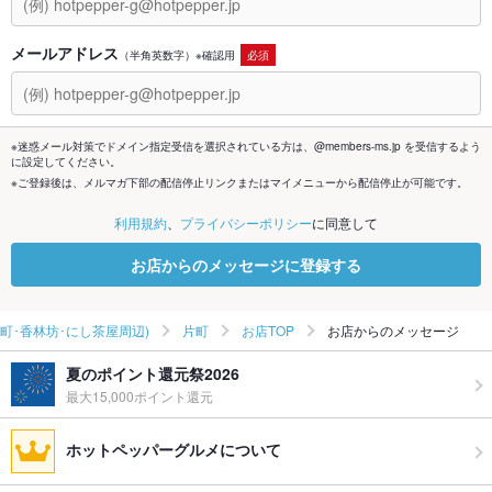
メールアドレス
（半角英数字）※確認用
必須
※迷惑メール対策でドメイン指定受信を選択されている方は、@members-ms.jp を受信するよう
に設定してください。
※ご登録後は、メルマガ下部の配信停止リンクまたはマイメニューから配信停止が可能です。
利用規約
、
プライバシーポリシー
に同意して
お店からのメッセージに登録する
片町･香林坊･にし茶屋周辺)
片町
お店TOP
お店からのメッセージ
夏のポイント還元祭2026
最大15,000ポイント還元
ホットペッパーグルメについて