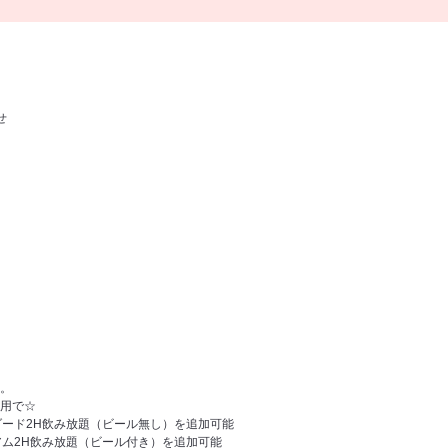
せ
。
用で☆
ンダード2H飲み放題（ビール無し）を追加可能
ミアム2H飲み放題（ビール付き）を追加可能