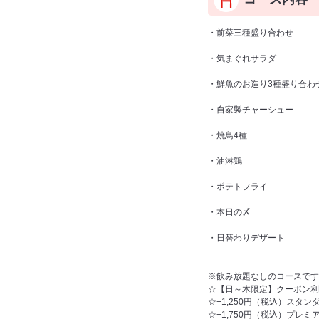
・前菜三種盛り合わせ
・気まぐれサラダ
・鮮魚のお造り3種盛り合わ
・自家製チャーシュー
・焼鳥4種
・油淋鶏
・ポテトフライ
・本日の〆
・日替わりデザート
※飲み放題なしのコースです
☆【日～木限定】クーポン利
☆+1,250円（税込）スタ
☆+1,750円（税込）プレ