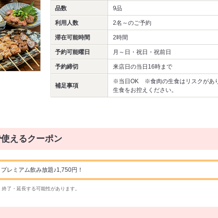
品数
9品
利用人数
2名～
のご予約
滞在可能時間
2時間
予約可能曜日
月～日・祝日・祝前日
予約締切
来店日の当日16時まで
※当日OK ※食肉の生食はリスクがあ
補足事項
生食をお控えください。
で使えるクーポン
レミアム飲み放題♪1,750円！
・終了・延長する可能性があります。