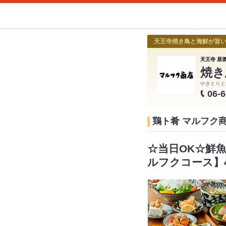
天王寺焼き鳥と海鮮が旨
天王寺 居酒
焼き
やきとりと
06-
鶏ト肴 マルフク
☆当日OK☆鮮
ルフクコース】4