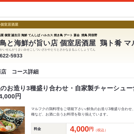
い個室居酒屋
屋 個室 誕生日 海鮮 てんしば ハルカス 焼き鳥 デート 宴会 焼鳥 阿倍野
鳥と海鮮が旨い店 個室居酒屋 鶏ト肴 
かいせんがうまいみせこしついざかやとりとさかなまるふくしょうてん
6622-5933
商店 コース詳細
魚のお造り3種盛り合わせ・自家製チャーシュー
,000円
マルフクの鶏料理をご堪能下さい♪鮮魚のお造り3種盛り合わせ
種など、お酒に合うお料理を取り揃えています。
4,000
円
料金
（税込）