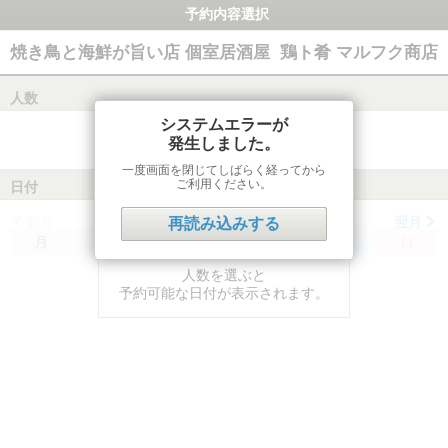
予約内容選択
焼き鳥と海鮮が旨い店 個室居酒屋 鶏ト肴 マルフク商店
人数
システムエラーが
発生しました。
一度画面を閉じてしばらく経ってから
ご利用ください。
日付
前月
翌月
再読み込みする
月
火
水
木
金
土
日
人数を選ぶと
予約可能な日付が表示されます。