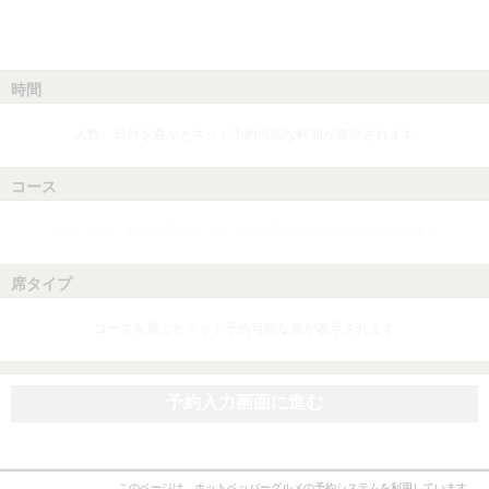
時間
人数、日付を選ぶとネット予約可能な時間が表示されます
コース
人数、日付、時間を選ぶとネット予約可能なコースが表示されます
席タイプ
コースを選ぶとネット予約可能な席が表示されます
予約入力画面に進む
このページは、ホットペッパーグルメの予約システムを利用しています。