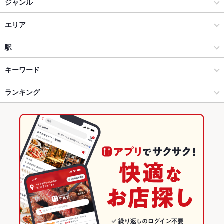
ジャンル
居酒屋
エリア
創作
東海市
駅
愛知県その他 × 居酒屋
東海市 × 居酒屋
太田川駅
キーワード
愛知県その他 × 創作
東海市 × 創作
ランキング
手羽先
からあげ
お茶漬け
串かつ
塩辛
エビ料理
フライドポテト
おでん
牛すじ
親子丼
炭火焼
フレンチトースト
台湾ラーメン
太田川駅 × 居酒屋
東海市 × 和食
愛知のグルメランキング
太田川駅 × 創作
東海市 × 焼き鳥・鶏料理
愛知の居酒屋ランキング
和食
愛知
愛知県その他のグルメランキング
焼き鳥・鶏料理
愛知 × 居酒屋
愛知県その他の居酒屋ランキング
愛知県その他 × 和食
愛知 × 創作
東海市のグルメランキング