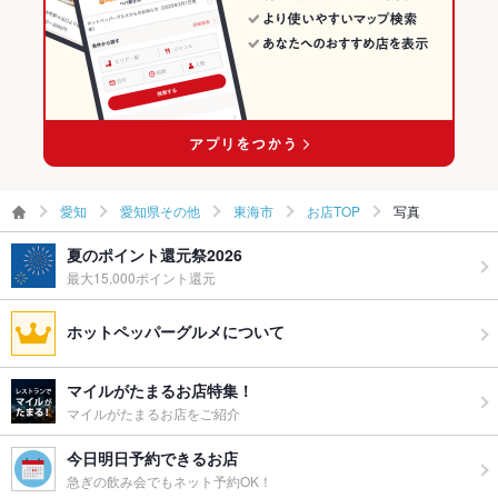
愛知県その他 × 焼き鳥・鶏料理
愛知 × 和食
東海市の居酒屋ランキング
太田川駅 × 和食
愛知 × 焼き鳥・鶏料理
太田川駅 × 焼き鳥・鶏料理
愛知
愛知県その他
東海市
お店TOP
写真
夏のポイント還元祭2026
最大15,000ポイント還元
ホットペッパーグルメについて
マイルがたまるお店特集！
マイルがたまるお店をご紹介
今日明日予約できるお店
急ぎの飲み会でもネット予約OK！