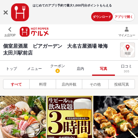
はじめてのアプリ予約で最大
1,000円分ポイントもらえる
ダウンロード
アプリで開く
お店TOP
マイメニュー
個室居酒屋 ビアガーデン 大名古屋酒場 喰海
太田川駅前店
クーポン
口コミ
トップ
メニュー
店内
写真
4
305
すべて
料理
店内外観
その他
投稿写真