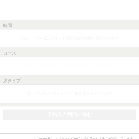
時間
人数、日付を選ぶとネット予約可能な時間が表示されます
コース
人数、日付、時間を選ぶとネット予約可能なコースが表示されます
席タイプ
コースを選ぶとネット予約可能な席が表示されます
予約入力画面に進む
このページは、ホットペッパーグルメの予約システムを利用しています。