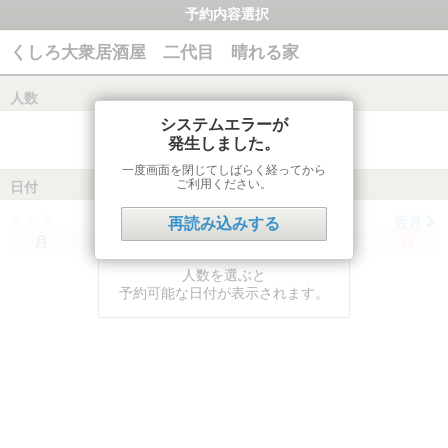
予約内容選択
くしろ大衆居酒屋 二代目 晴れる家
人数
システムエラーが
発生しました。
一度画面を閉じてしばらく経ってから
ご利用ください。
日付
前月
翌月
再読み込みする
月
火
水
木
金
土
日
人数を選ぶと
予約可能な日付が表示されます。