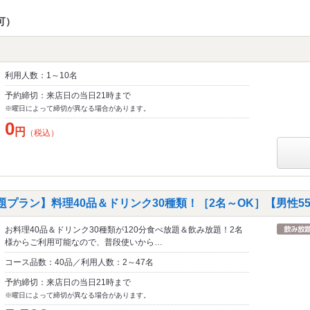
可）
利用人数：1～10名
予約締切：来店日の当日21時まで
※曜日によって締切が異なる場合があります。
0
円
（税込）
題プラン】料理40品＆ドリンク30種類！［2名～OK］【男性550
お料理40品＆ドリンク30種類が120分食べ放題＆飲み放題！2名
様からご利用可能なので、普段使いから…
コース品数：40品／利用人数：2～47名
予約締切：来店日の当日21時まで
※曜日によって締切が異なる場合があります。