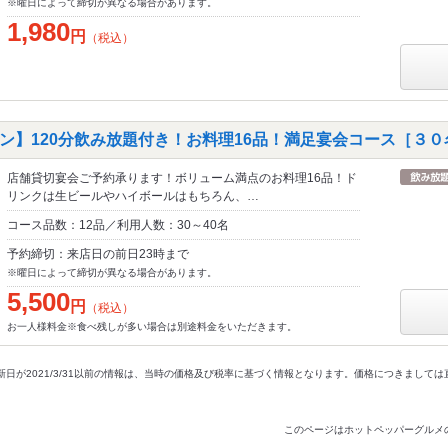
※曜日によって締切が異なる場合があります。
1,980
円
（税込）
ン】120分飲み放題付き！お料理16品！満足宴会コース［３０
店舗貸切宴会ご予約承ります！ボリューム満点のお料理16品！ド
リンクは生ビールやハイボールはもちろん、…
コース品数：12品／利用人数：30～40名
予約締切：来店日の前日23時まで
※曜日によって締切が異なる場合があります。
5,500
円
（税込）
お一人様料金※食べ残しが多い場合は別途料金をいただきます。
新日が2021/3/31以前の情報は、当時の価格及び税率に基づく情報となります。価格につきまして
このページはホットペッパーグルメ