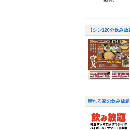
【シン120分飲み
晴れる家の飲み放題90