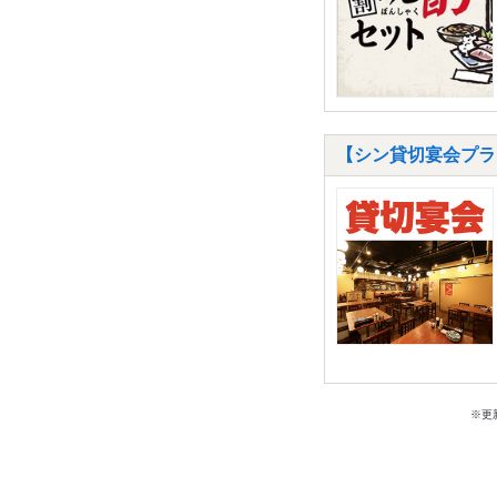
【シン貸切宴会プラ
※更