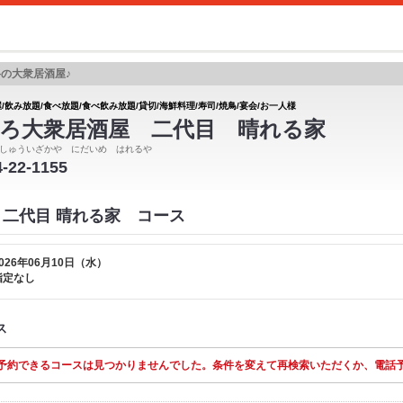
の大衆居酒屋♪
/飲み放題/食べ放題/食べ飲み放題/貸切/海鮮料理/寿司/焼鳥/宴会/お一人様
ろ大衆居酒屋 二代目 晴れる家
しゅういざかや にだいめ はれるや
4-22-1155
 二代目 晴れる家 コース
026年06月10日（水）
指定なし
ス
予約できるコースは見つかりませんでした。条件を変えて再検索いただくか、電話