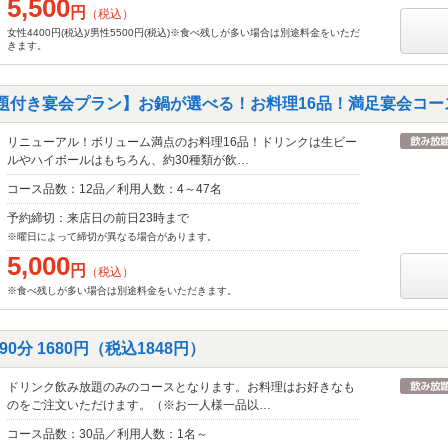
5,500
円
（税込）
女性4400円(税込)/男性5500円(税込)※食べ残しが多い場合は別途料金をいただ
きます。
放題付き宴会プラン】お鍋が選べる！お料理16品！満足宴会コー
リニューアル！ボリューム満点のお料理16品！ドリンクは生ビー
ルやハイボールはもちろん、約30種類が飲…
コース品数：12品／利用人数：4～47名
予約締切：来店日の前日23時まで
※曜日によって締切が異なる場合があります。
5,000
円
（税込）
※食べ残しが多い場合は別途料金をいただきます。
分 1680円（税込1848円）
ドリンク飲み放題のみのコースとなります。お料理はお好きなも
のをご注文いただけます。（※お一人様一品以…
コース品数：30品／利用人数：1名～