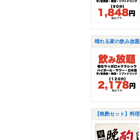
晴れる家の飲み放題1
【晩酌セット】料理2