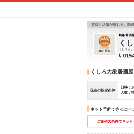
笑顔と活気が溢れる、釧路
釧路/居酒屋
くし
くしろたい
015
くしろ大衆居酒屋
日時：2
現在の指定条件
人数：
ネット予約できるコー
ご希望の条件でネット