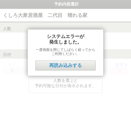
予約内容選択
くしろ大衆居酒屋 二代目 晴れる家
人数
システムエラーが
発生しました。
一度画面を閉じてしばらく経ってから
ご利用ください。
日付
前月
翌月
再読み込みする
月
火
水
木
金
土
日
人数を選ぶと
予約可能な日付が表示されます。