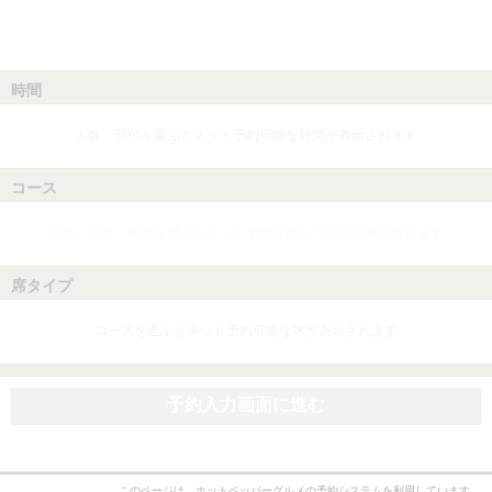
時間
人数、日付を選ぶとネット予約可能な時間が表示されます
コース
人数、日付、時間を選ぶとネット予約可能なコースが表示されます
席タイプ
コースを選ぶとネット予約可能な席が表示されます
予約入力画面に進む
このページは、ホットペッパーグルメの予約システムを利用しています。