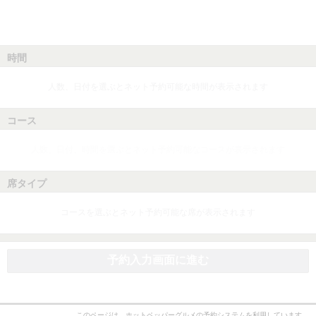
時間
人数、日付を選ぶとネット予約可能な時間が表示されます
コース
人数、日付、時間を選ぶとネット予約可能なコースが表示されます
席タイプ
コースを選ぶとネット予約可能な席が表示されます
予約入力画面に進む
このページは、ホットペッパーグルメの予約システムを利用しています。