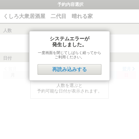
予約内容選択
くしろ大衆居酒屋 二代目 晴れる家
人数
システムエラーが
発生しました。
一度画面を閉じてしばらく経ってから
ご利用ください。
日付
前月
翌月
再読み込みする
月
火
水
木
金
土
日
人数を選ぶと
予約可能な日付が表示されます。