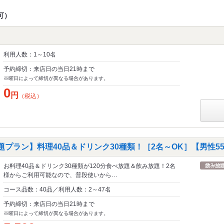
可）
利用人数：1～10名
予約締切：来店日の当日21時まで
※曜日によって締切が異なる場合があります。
0
円
（税込）
題プラン】料理40品＆ドリンク30種類！［2名～OK］【男性550
お料理40品＆ドリンク30種類が120分食べ放題＆飲み放題！2名
様からご利用可能なので、普段使いから…
コース品数：40品／利用人数：2～47名
予約締切：来店日の当日21時まで
※曜日によって締切が異なる場合があります。