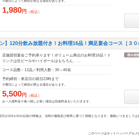
※曜日によって締切が異なる場合があります。
1,980
円
（税込）
ン】120分飲み放題付き！お料理16品！満足宴会コース［３０
店舗貸切宴会ご予約承ります！ボリューム満点のお料理16品！ド
リンクは生ビールやハイボールはもちろん、…
コース品数：12品／利用人数：30～40名
予約締切：来店日の前日23時まで
※曜日によって締切が異なる場合があります。
5,500
円
（税込）
お一人様料金※食べ残しが多い場合は別途料金をいただきます。
新日が2021/3/31以前の情報は、当時の価格及び税率に基づく情報となります。価格につきまして
このページはホットペッパーグルメ