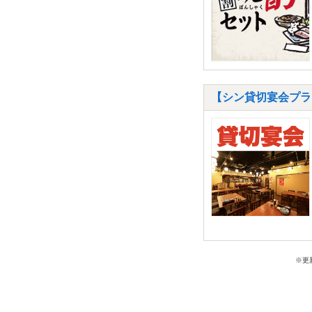
【シン貸切宴会プラ
※更