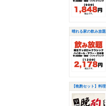
晴れる家の飲み放題1
【晩酌セット】料理2