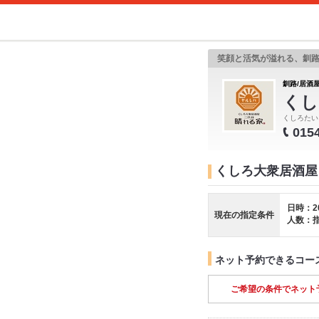
笑顔と活気が溢れる、釧路
釧路/居酒屋
くし
くしろたい
015
くしろ大衆居酒屋
日時：2
現在の指定条件
人数：
ネット予約できるコー
ご希望の条件でネット