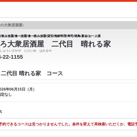
の大衆居酒屋♪
/飲み放題/食べ放題/食べ飲み放題/貸切/海鮮料理/寿司/焼鳥/宴会/お一人様
ろ大衆居酒屋 二代目 晴れる家
しゅういざかや にだいめ はれるや
4-22-1155
 二代目 晴れる家 コース
026年06月15日（月）
指定なし
ス
予約できるコースは見つかりませんでした。条件を変えて再検索いただくか、電話