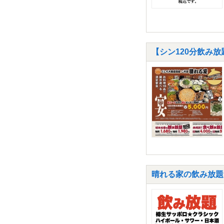
【シン120分飲み
晴れる家の飲み放題90