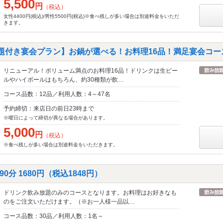
5,500
円
（税込）
女性4400円(税込)/男性5500円(税込)※食べ残しが多い場合は別途料金をいただ
きます。
放題付き宴会プラン】お鍋が選べる！お料理16品！満足宴会コー
リニューアル！ボリューム満点のお料理16品！ドリンクは生ビー
ルやハイボールはもちろん、約30種類が飲…
コース品数：12品／利用人数：4～47名
予約締切：来店日の前日23時まで
※曜日によって締切が異なる場合があります。
5,000
円
（税込）
※食べ残しが多い場合は別途料金をいただきます。
分 1680円（税込1848円）
ドリンク飲み放題のみのコースとなります。お料理はお好きなも
のをご注文いただけます。（※お一人様一品以…
コース品数：30品／利用人数：1名～