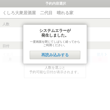
予約内容選択
くしろ大衆居酒屋 二代目 晴れる家
人数
システムエラーが
発生しました。
一度画面を閉じてしばらく経ってから
ご利用ください。
日付
前月
翌月
再読み込みする
月
火
水
木
金
土
日
人数を選ぶと
予約可能な日付が表示されます。