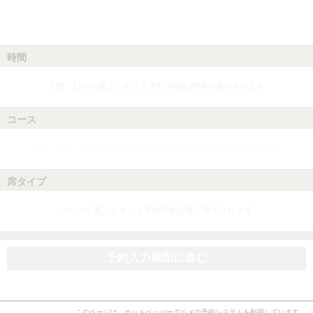
時間
人数、日付を選ぶとネット予約可能な時間が表示されます
コース
人数、日付、時間を選ぶとネット予約可能なコースが表示されます
席タイプ
コースを選ぶとネット予約可能な席が表示されます
予約入力画面に進む
このページは、ホットペッパーグルメの予約システムを利用しています。