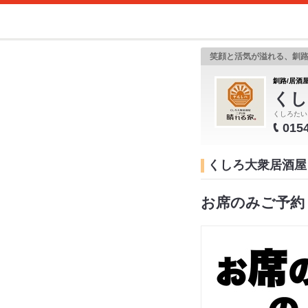
笑顔と活気が溢れる、釧路
釧路/居酒屋
くし
くしろたい
015
くしろ大衆居酒屋
お席のみご予約