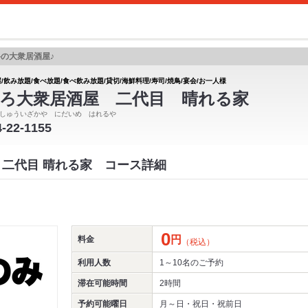
の大衆居酒屋♪
/飲み放題/食べ放題/食べ飲み放題/貸切/海鮮料理/寿司/焼鳥/宴会/お一人様
ろ大衆居酒屋 二代目 晴れる家
しゅういざかや にだいめ はれるや
4-22-1155
 二代目 晴れる家 コース詳細
0
円
料金
（税込）
利用人数
1～10名
のご予約
滞在可能時間
2時間
予約可能曜日
月～日・祝日・祝前日