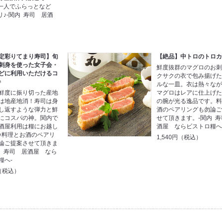
一人でふらっとなど
♪-関内 寿司 居酒
定彩りてまり寿司】旬
【絶品】中トロのトロ
刺身を使った女子会・
鮮度抜群のマグロのお
どに利用いただけるコ
クサクの衣で包み揚げ
♪
ルな一皿。衣は熱々な
鮮度に振り切った産地
マグロはレアに仕上げ
は地産地消！寿司は身
の腕が光る逸品です。
し返すような弾力と鮮
酒のペアリングも勿論
にコスパの神。関内で
せて頂きます。-関内 
酒屋利用は糧にお越し
酒屋 ならビストロ糧へ
♪料理とお酒のペアリ
1,540円（税込）
論ご提案させて頂きま
内 寿司 居酒屋 なら
糧へ-
円（税込）