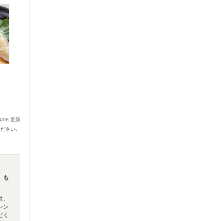
4/08 更新
ください。
、も
は、
シン
だく