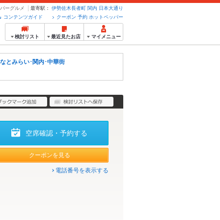
ッパーグルメ
最寄駅：
伊勢佐木長者町
関内
日本大通り
コンテンツガイド
クーポン 予約 ホットペッパー
検討リスト
最近見たお店
マイメニュー
なとみらい･関内･中華街
空席確認・予約する
クーポンを見る
電話番号を表示する