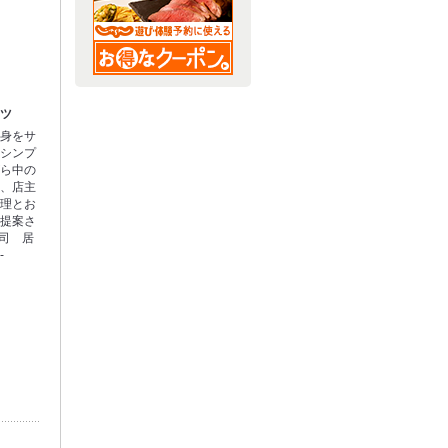
カツ
刺身をサ
たシンプ
がら中の
た、店主
料理とお
ご提案さ
寿司 居
-