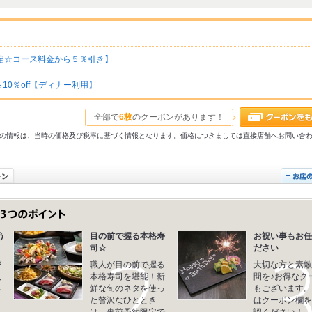
約限定☆コース料金から５％引き】
0％off【ディナー利用】
全部で
6枚
のクーポンがあります！
31以前の情報は、当時の価格及び税率に基づく情報となります。価格につきましては直接店舗へお問い合
う
目の前で握る本格寿
お祝い事もお任
司☆
ださい
が
職人が目の前で握る
大切な方と素敵
人
本格寿司を堪能！新
間を♪お得なク
み
鮮な旬のネタを使っ
もございます。
ま
た贅沢なひととき
はクーポン欄を
は、事前予約限定で
認ください！