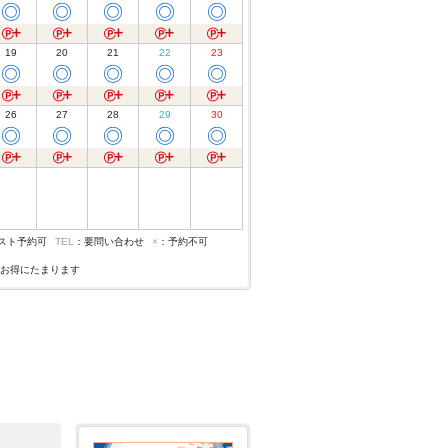
◎
◎
◎
◎
◎
19
20
21
22
23
◎
◎
◎
◎
◎
26
27
28
29
30
◎
◎
◎
◎
◎
スト予約可
TEL
：要問い合わせ
×
：予約不可
お得にたまります