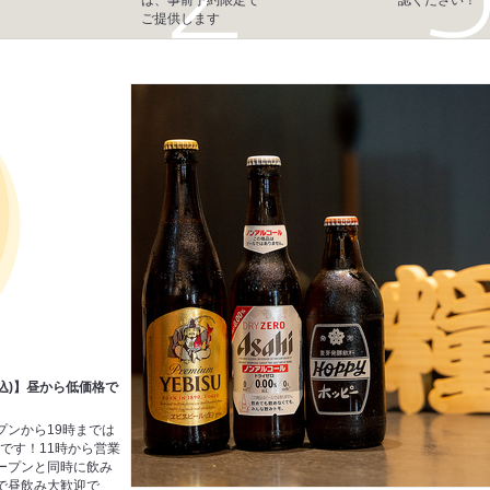
ご提供します
税込)】昼から低価格で
プンから19時までは
)です！11時から営業
ープンと同時に飲み
で昼飲み大歓迎で