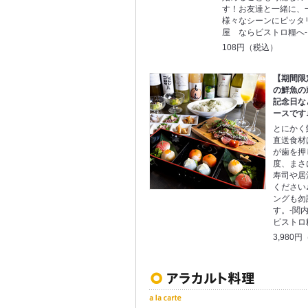
す！お友達と一緒に、
様々なシーンにピッタリ
屋 ならビストロ糧へ-
108円（税込）
【期間限
の鮮魚の
記念日な
ースです
とにかく
直送食材
が歯を押
度、まさ
寿司や居
ください
ングも勿
す。-関
ビストロ
3,980