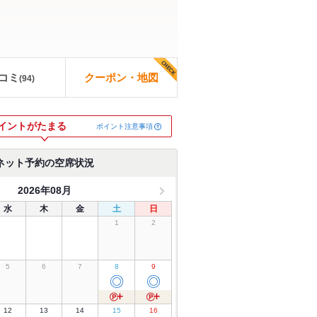
コミ
クーポン・地図
(
94
)
イントがたまる
ポイント注意事項
ネット予約の空席状況
2026年08月
水
木
金
土
日
1
2
5
6
7
8
9
◎
◎
12
13
14
15
16