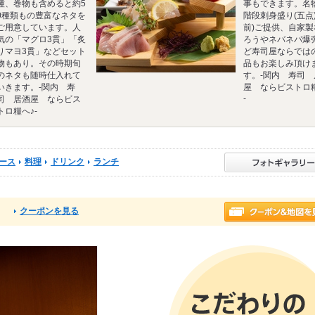
種、巻物も含めると約5
事もできます。名
0種類もの豊富なネタを
階段刺身盛り(五点)
ご用意しています。人
前)ご提供、自家製
気の「マグロ3貫」「炙
ろうやネバネバ爆
りマヨ3貫」などセット
ど寿司屋ならでは
物もあり。その時期旬
品もお楽しみ頂け
のネタも随時仕入れて
す。-関内 寿司 
いきます。-関内 寿
屋 ならビストロ
-
司 居酒屋 ならビス
トロ糧へ♪-
ース
料理
ドリンク
ランチ
クーポンを見る
る