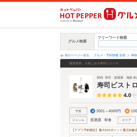
フリーワード検索
グルメ検索
前のページへ戻る
グルメ・予約情報 全国
神
「厳選食材」を愉しめる寿司ビストロ
関内 寿司 居酒屋 海鮮 刺
寿司ビスト
4.0
口
3001～4000円
10
予算
居酒屋
和食
ジャンル
エリア
【アプリ予約限定】最大800ポイント還元対象