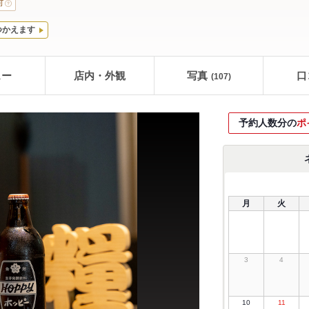
可
つかえます
ュー
店内・外観
写真
口
(107)
予約人数分の
ポ
月
火
3
4
10
11