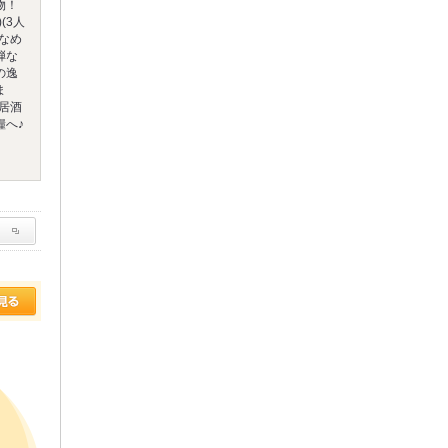
物！
(3人
なめ
弾な
の逸
ま
居酒
糧へ♪