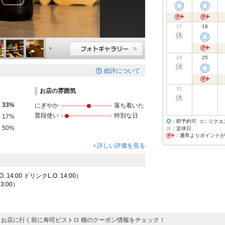
◎
◎
17
18
休
◎
24
25
休
◎
総評について
31
お店の雰囲気
休
33%
にぎやか
落ち着いた
普段使い
特別な日
17%
◎
：即予約可
□
：リクエ
50%
休
：定休日
：通常よりポイントが
詳しい評価を見る
14:00 ドリンクL.O. 14:00）
23:00）
お店に行く前に寿司ビストロ 糧のクーポン情報をチェック！