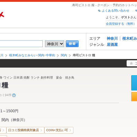
寿司ビストロ 糧 - クーポン・予約のホットペ
よくある問い合わせ
ようこそ、
さん
ゲスト
会員登録する（無料）
エリア
神奈川
桜木町み
ジャンル
居酒屋
奈川
桜木町みなとみらい･関内･中華街
関内
寿司ビストロ 糧
身 ワイン 日本酒 焼酎 ランチ 創作料理 宴会 焼き鳥
ロ糧
コミ94件
01～1500円
関内
（
神奈川
）
店
口コミ投稿特典対象店
COIN+支払い可