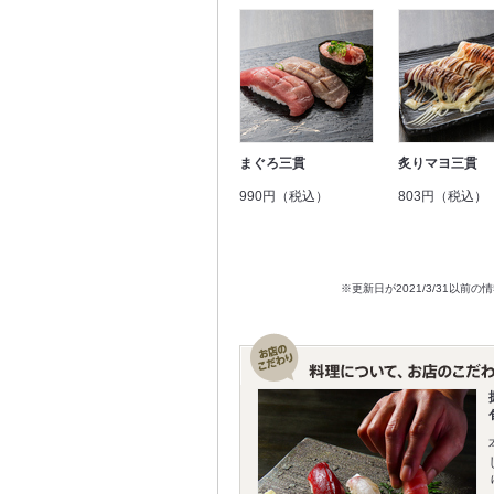
まぐろ三貫
炙りマヨ三貫
990円（税込）
803円（税込）
※更新日が2021/3/31