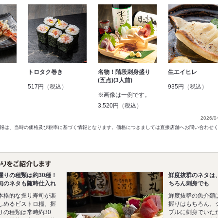
トロタク巻き
名物！階段刺身盛り
生エイヒレ
(五点)(3人前)
517円（税込）
935円（税込）
※画像は一例です。
3,520円（税込）
2026/0
以前の情報は、当時の価格及び税率に基づく情報となります。価格につきましては直接店舗へお問い合わせ
握りの種類は約30種！
鮮度抜群のネタは
旬のネタも随時仕入れ
ちろん刺身でも
本格的な握り寿司が楽
鮮度抜群の魚介類
しめるビストロ糧。握
握りはもちろん、
りの種類は常時約30
プルに刺身でいた