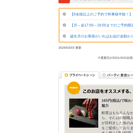
【6名様以上のご予約で幹事様半額！】
【月～金17:00～18:00までのご予
誕生月のお客様がいればお会計金額から1
2026/03/03 更新
※更新日が2021/3/
165円(税込)で味わ
魅力
鮮度はもちろんな
ら、その日の朝職
が目利きした魚の
をご提供しており
す！握り1貫165円