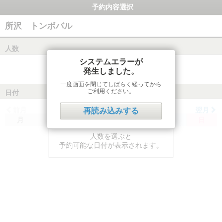
予約内容選択
所沢 トンボバル
人数
システムエラーが
発生しました。
一度画面を閉じてしばらく経ってから
ご利用ください。
日付
前月
翌月
再読み込みする
月
火
水
木
金
土
日
人数を選ぶと
予約可能な日付が表示されます。