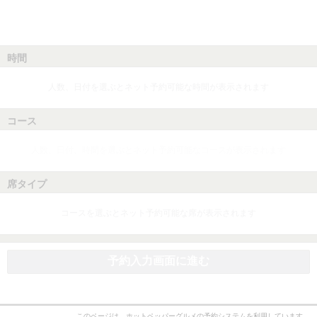
時間
人数、日付を選ぶとネット予約可能な時間が表示されます
コース
人数、日付、時間を選ぶとネット予約可能なコースが表示されます
席タイプ
コースを選ぶとネット予約可能な席が表示されます
予約入力画面に進む
このページは、ホットペッパーグルメの予約システムを利用しています。