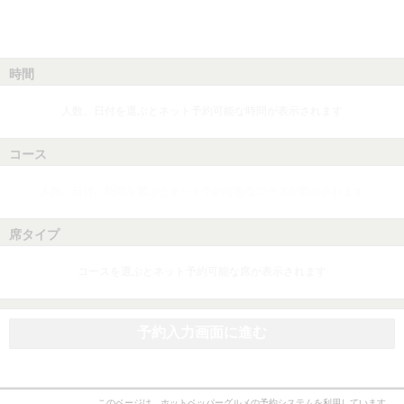
時間
人数、日付を選ぶとネット予約可能な時間が表示されます
コース
人数、日付、時間を選ぶとネット予約可能なコースが表示されます
席タイプ
コースを選ぶとネット予約可能な席が表示されます
予約入力画面に進む
このページは、ホットペッパーグルメの予約システムを利用しています。