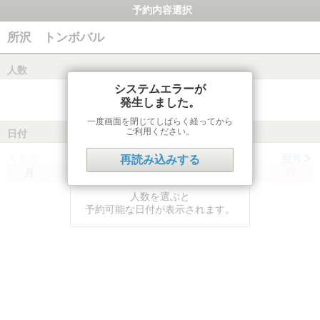
予約内容選択
所沢 トンボバル
人数
システムエラーが
発生しました。
一度画面を閉じてしばらく経ってから
ご利用ください。
日付
前月
翌月
再読み込みする
月
火
水
木
金
土
日
人数を選ぶと
予約可能な日付が表示されます。