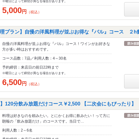
※曜日によって締切が異なる場合があります。
5,000
円
（税込）
理プラン】自慢の洋風料理が並ぶお得な『バル』コース ２h飲
自慢の洋風料理が並ぶお得な『バル』コース！ワインがお好きな
方が多い時はおすすめです。
コース品数：7品／利用人数：4～30名
予約締切：来店日の前日22時まで
※曜日によって締切が異なる場合があります。
6,500
円
（税込）
】120分飲み放題だけコース￥2,500 【二次会にもぴったり】
料理は好きなのを頼みたい。とにかくお得に飲みたい！って方に
朗報の「飲み放題だけ」のコースです。当日で…
利用人数：2～6名