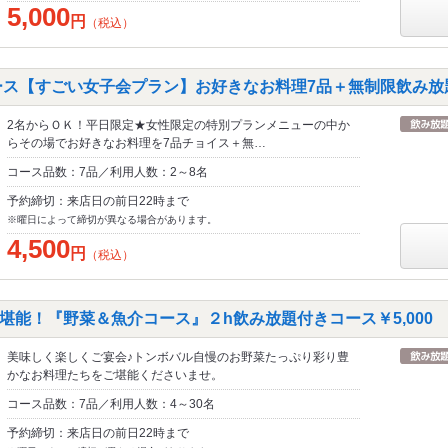
5,000
円
（税込）
ース【すごい女子会プラン】お好きなお料理7品＋無制限飲み放題 
2名からＯＫ！平日限定★女性限定の特別プランメニューの中か
らその場でお好きなお料理を7品チョイス＋無…
コース品数：7品／利用人数：2～8名
予約締切：来店日の前日22時まで
※曜日によって締切が異なる場合があります。
4,500
円
（税込）
堪能！『野菜＆魚介コース』２h飲み放題付きコース￥5,00
美味しく楽しくご宴会♪トンボバル自慢のお野菜たっぷり彩り豊
かなお料理たちをご堪能くださいませ。
コース品数：7品／利用人数：4～30名
予約締切：来店日の前日22時まで