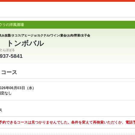
ウリの洋風酒場
飲み放題/タコス/アヒージョ/カクテル/ワイン/宴会/お肉/野菜/女子会
 トンボバル
とんぼばる
2937-5841
 コース
026年06月03日（水）
指定なし
ス
予約できるコースは見つかりませんでした。条件を変えて再検索いただくか、電話