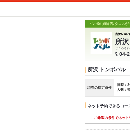
トンボの姉妹店♪タコスが
所沢/バル/
所沢
ところざわ
04-
所沢 トンボバル
日時：2
現在の指定条件
人数：
ネット予約できるコー
ご希望の条件でネット