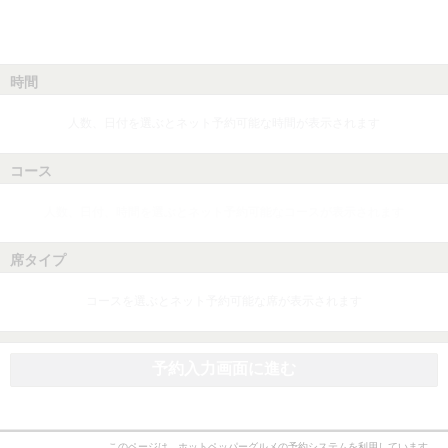
時間
人数、日付を選ぶとネット予約可能な時間が表示されます
コース
人数、日付、時間を選ぶとネット予約可能なコースが表示されます
席タイプ
コースを選ぶとネット予約可能な席が表示されます
予約入力画面に進む
このページは、ホットペッパーグルメの予約システムを利用しています。