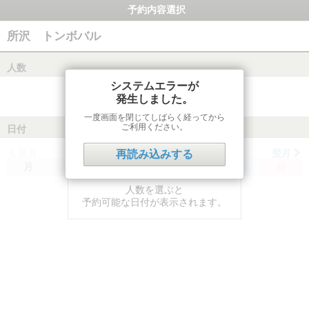
予約内容選択
所沢 トンボバル
人数
システムエラーが
発生しました。
一度画面を閉じてしばらく経ってから
ご利用ください。
日付
前月
翌月
再読み込みする
月
火
水
木
金
土
日
人数を選ぶと
予約可能な日付が表示されます。