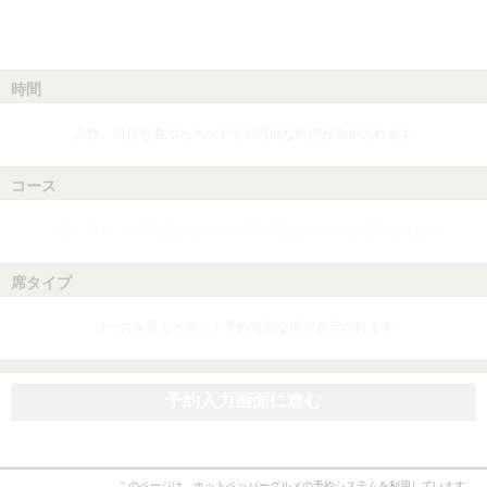
時間
人数、日付を選ぶとネット予約可能な時間が表示されます
コース
人数、日付、時間を選ぶとネット予約可能なコースが表示されます
席タイプ
コースを選ぶとネット予約可能な席が表示されます
予約入力画面に進む
このページは、ホットペッパーグルメの予約システムを利用しています。