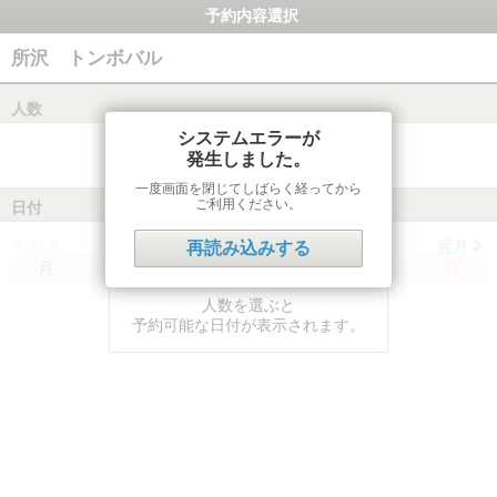
予約内容選択
所沢 トンボバル
人数
システムエラーが
発生しました。
一度画面を閉じてしばらく経ってから
ご利用ください。
日付
前月
翌月
再読み込みする
月
火
水
木
金
土
日
人数を選ぶと
予約可能な日付が表示されます。