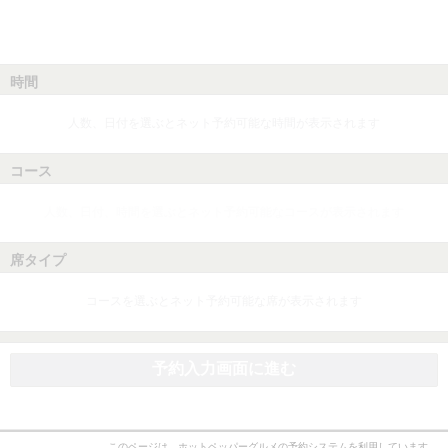
時間
人数、日付を選ぶとネット予約可能な時間が表示されます
コース
人数、日付、時間を選ぶとネット予約可能なコースが表示されます
席タイプ
コースを選ぶとネット予約可能な席が表示されます
予約入力画面に進む
このページは、ホットペッパーグルメの予約システムを利用しています。