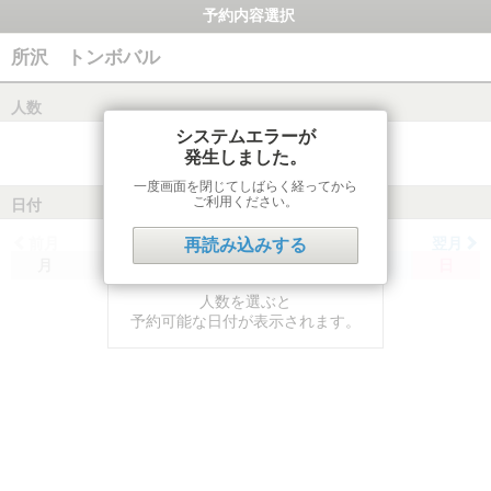
予約内容選択
所沢 トンボバル
人数
システムエラーが
発生しました。
一度画面を閉じてしばらく経ってから
ご利用ください。
日付
前月
翌月
再読み込みする
月
火
水
木
金
土
日
人数を選ぶと
予約可能な日付が表示されます。