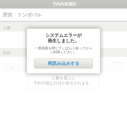
予約内容選択
所沢 トンボバル
人数
システムエラーが
発生しました。
一度画面を閉じてしばらく経ってから
ご利用ください。
日付
前月
翌月
再読み込みする
月
火
水
木
金
土
日
人数を選ぶと
予約可能な日付が表示されます。