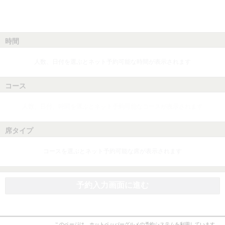
時間
人数、日付を選ぶとネット予約可能な時間が表示されます
コース
人数、日付、時間を選ぶとネット予約可能なコースが表示されます
席タイプ
コースを選ぶとネット予約可能な席が表示されます
予約入力画面に進む
このページは、ホットペッパーグルメの予約システムを利用しています。