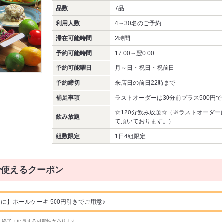
品数
7品
利用人数
4～30名
のご予約
滞在可能時間
2時間
予約可能時間
17:00～翌0:00
予約可能曜日
月～日・祝日・祝前日
予約締切
来店日の前日22時まで
補足事項
ラストオーダーは30分前プラス500円
☆120分飲み放題☆（※ラストオーダー
飲み放題
て頂いております。）
組数限定
1日4組限定
で使えるクーポン
に】ホールケーキ 500円引きでご用意♪
・終了・延長する可能性があります。