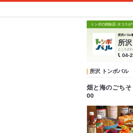
トンボの姉妹店♪タコスが
所沢/バル/
所沢
ところざわ
04-
所沢 トンボバル
畑と海のごちそ
00