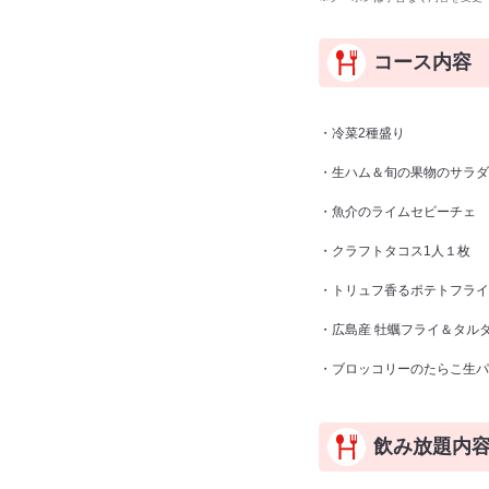
コース内容
・冷菜2種盛り
・生ハム＆旬の果物のサラダ
・魚介のライムセビーチェ
・クラフトタコス1人１枚
・トリュフ香るポテトフライ
・広島産 牡蠣フライ＆タル
・ブロッコリーのたらこ生パ
飲み放題内