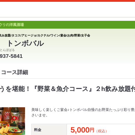
ウリの洋風酒場
飲み放題/タコス/アヒージョ/カクテル/ワイン/宴会/お肉/野菜/女子会
 トンボバル
とんぼばる
2937-5841
 コース詳細
うを堪能！『野菜＆魚介コース』２h飲み放題付
美味しく楽しくご宴会♪トンボバル自慢のお野菜たっぷり彩り豊
さいませ。
5,000
円
料金
（税込）