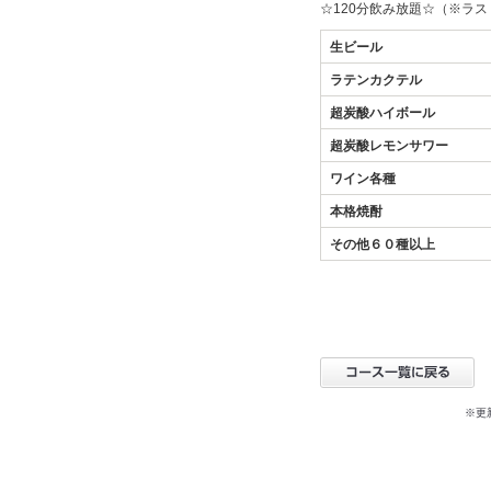
☆120分飲み放題☆（※ラ
生ビール
ラテンカクテル
超炭酸ハイボール
超炭酸レモンサワー
ワイン各種
本格焼酎
その他６０種以上
※更