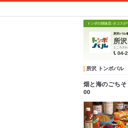
トンボの姉妹店♪タコスが
所沢/バル/
所沢
ところざわ
04-
所沢 トンボバル
畑と海のごちそ
00