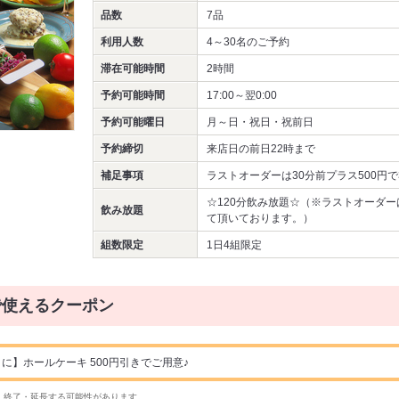
品数
7品
利用人数
4～30名
のご予約
滞在可能時間
2時間
予約可能時間
17:00～翌0:00
予約可能曜日
月～日・祝日・祝前日
予約締切
来店日の前日22時まで
補足事項
ラストオーダーは30分前プラス500円
☆120分飲み放題☆（※ラストオーダー
飲み放題
て頂いております。）
組数限定
1日4組限定
で使えるクーポン
に】ホールケーキ 500円引きでご用意♪
・終了・延長する可能性があります。