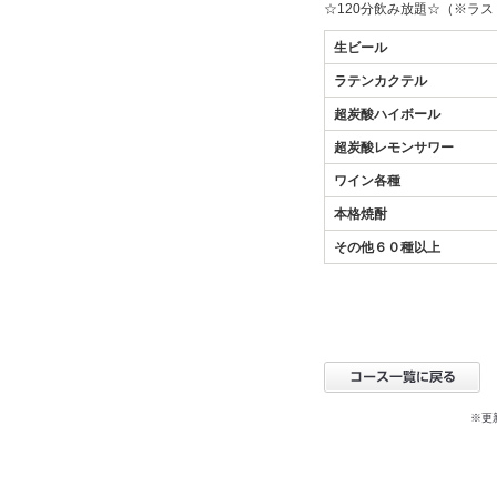
☆120分飲み放題☆（※ラ
生ビール
ラテンカクテル
超炭酸ハイボール
超炭酸レモンサワー
ワイン各種
本格焼酎
その他６０種以上
※更