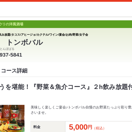
ウリの洋風酒場
飲み放題/タコス/アヒージョ/カクテル/ワイン/宴会/お肉/野菜/女子会
 トンボバル
とんぼばる
2937-5841
 コース詳細
うを堪能！『野菜＆魚介コース』２h飲み放題付
美味しく楽しくご宴会♪トンボバル自慢のお野菜たっぷり彩り豊
さいませ。
5,000
円
料金
（税込）