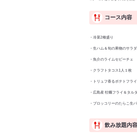
コース内容
・冷菜2種盛り
・生ハム＆旬の果物のサラダ
・魚介のライムセビーチェ
・クラフトタコス1人１枚
・トリュフ香るポテトフライ
・広島産 牡蠣フライ＆タル
・ブロッコリーのたらこ生パ
飲み放題内