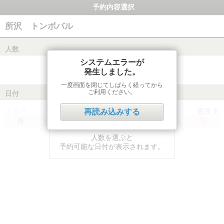
予約内容選択
所沢 トンボバル
人数
システムエラーが
発生しました。
一度画面を閉じてしばらく経ってから
ご利用ください。
日付
前月
翌月
再読み込みする
月
火
水
木
金
土
日
人数を選ぶと
予約可能な日付が表示されます。