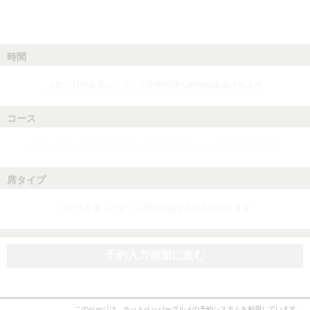
時間
人数、日付を選ぶとネット予約可能な時間が表示されます
コース
人数、日付、時間を選ぶとネット予約可能なコースが表示されます
席タイプ
コースを選ぶとネット予約可能な席が表示されます
予約入力画面に進む
このページは、ホットペッパーグルメの予約システムを利用しています。