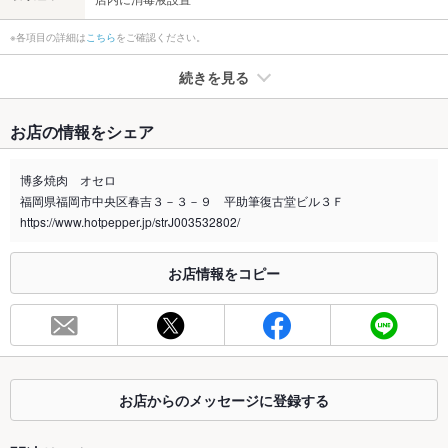
※各項目の詳細は
こちら
をご確認ください。
続きを見る
たばこ
お店の情報をシェア
禁煙・喫煙
全席禁煙
屋外喫煙場所 有り
博多焼肉 オセロ
福岡県福岡市中央区春吉３－３－９ 平助筆復古堂ビル３Ｆ
喫煙専用室
なし
https://www.hotpepper.jp/strJ003532802/
※2020年4月1日～受動喫煙対策に関する法律が施行されています。正しい情報はお店へお問い
合わせください。
お店情報をコピー
お席
総席数
28席
最大宴会収
14人
容人数
お店からのメッセージに登録する
個室
あり