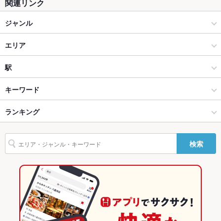
関連リンク
座敷
なし
ジャンル
掘りごたつ
なし
焼肉・ホルモン
エリア
カウンター
あり
焼肉
春吉
駅
ソファー
なし
天神・西中洲・春吉 × 焼肉・ホルモン
春吉 × 焼肉・ホルモン
天神駅
キーワード
テラス席
なし
貸切
貸切不可
天神・西中洲・春吉 × 焼肉
春吉 × 焼肉
天神南駅
ランキング
デザート
夜景がきれ
あり
天神南駅 × 焼肉・ホルモン
福岡
西鉄福岡駅
福岡のグルメランキング
いなお席
検索
設備
天神南駅 × 焼肉
福岡 × 焼肉・ホルモン
福岡の焼肉・ホルモンランキング
Wi-Fi
あり
福岡 × 焼肉
天神・西中洲・春吉のグルメランキング
バリアフリ
なし ：エレベーターがございます。
天神・西中洲・春吉の焼肉・ホルモンランキング
ー
なし