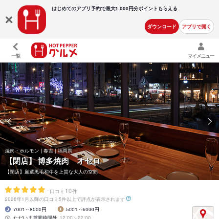
はじめてのアプリ予約で最大
1,000円分ポイントもらえる
ダウンロード
アプリで開く
一覧
マイメニュー
焼肉・ホルモン | 春吉 | 福岡県
【閉店】
博多焼肉 オセロ
【閉店】厳選黒毛和牛を上質な大人の空間
-
10
口コミ
件
2026年1月以降の口コミ5件以上で評点が表示されます
7001～8000円
5001～6000円
ただいま営業時間外
12:00～22:00