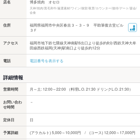
店名
博多焼肉 オセロ
天神/焼肉/黒毛和牛/厳選素材/ワイン/個室/夜景/カウンター/接待/デート/宴会/
会食
住所
福岡県福岡市中央区春吉３－３－９ 平助筆復古堂ビル
３Ｆ
アクセス
福岡市地下鉄七隈線天神南駅6出口より徒歩約8分/西鉄天神大牟
田線西鉄福岡(天神)駅南口より徒歩約12分
電話
電話番号を表示する
詳細情報
営業時間
月～土: 12:00～22:00 （料理L.O. 21:30 ドリンクL.O. 21:30）
お問い合わ
－
せ時間
定休日
日
予算詳細
(アラカルト) 5,000～10,000円 / (コース) 12,000～17,000円