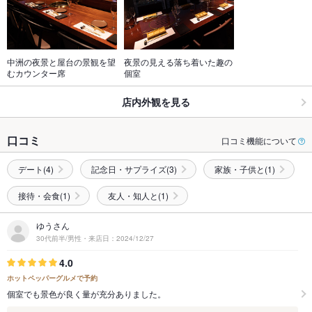
中洲の夜景と屋台の景観を望
夜景の見える落ち着いた趣の
むカウンター席
個室
店内外観を見る
口コミ
口コミ機能について
デート(4)
記念日・サプライズ(3)
家族・子供と(1)
接待・会食(1)
友人・知人と(1)
ゆうさん
30代前半/男性・来店日：2024/12/27
4.0
ホットペッパーグルメで予約
個室でも景色が良く量が充分ありました。