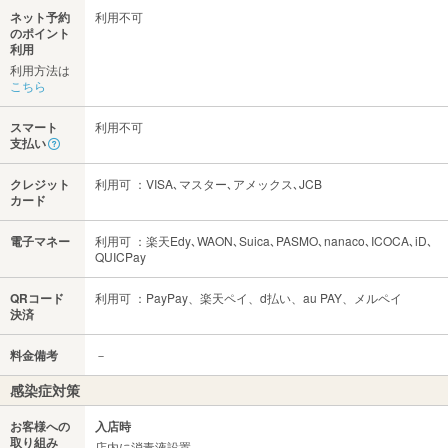
ネット予約
利用不可
のポイント
利用
利用方法は
こちら
スマート
利用不可
支払い
クレジット
利用可 ：VISA､マスター､アメックス､JCB
カード
電子マネー
利用可 ：楽天Edy､WAON､Suica､PASMO､nanaco､ICOCA､iD､
QUICPay
QRコード
利用可 ：PayPay、楽天ペイ、d払い、au PAY、メルペイ
決済
料金備考
－
感染症対策
お客様への
入店時
取り組み
店内に消毒液設置