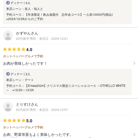
ディナー | 4人
来店シーン：友人・知人と
予約コース：【年末限定！飲み放題付 忘年会コース】一人前10000円(税込)
※2024/12/26からのご予約
かずやんさん
20代後半/男性・来店日：2024/12/21
4.0
ホットペッパーグルメで予約
お肉が美味しかったです！
ディナー | 2人
来店シーン：デート
予約コース：【X'mas2024】クリスマス限定☆スペシャルコース ～OTHELLO WHITE
～ ※12/20～12/25
とりすけさん
50代前半/男性・来店日：2024/12/07
5.0
ホットペッパーグルメで予約
お肉、野菜等質もよく美味しかったです。