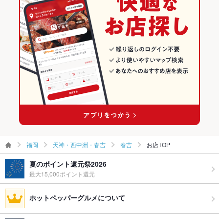
駐車場
春吉のグルメランキング
英語メニュ
あり
春吉の焼肉・ホルモンランキング
ー
その他設備
英語 / 中国語 / 韓国語メニューもございます。
その他
飲み放題
あり ：単品飲み放題120分2,500円(税込)
食べ放題
なし
お酒
ワイン充実
お子様連れ
お子様連れOK
福岡
天神・西中洲・春吉
春吉
お店TOP
ウェディン
－
夏のポイント還元祭2026
グパーティ
最大15,000ポイント還元
ー二次会
ホットペッパーグルメについて
備考
チャージ料（お一人様）500円