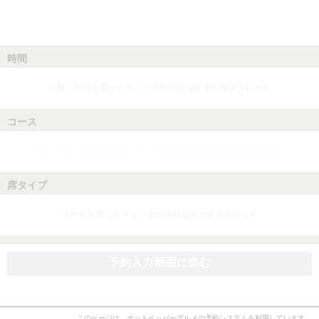
時間
人数、日付を選ぶとネット予約可能な時間が表示されます
コース
人数、日付、時間を選ぶとネット予約可能なコースが表示されます
席タイプ
コースを選ぶとネット予約可能な席が表示されます
予約入力画面に進む
このページは、ホットペッパーグルメの予約システムを利用しています。