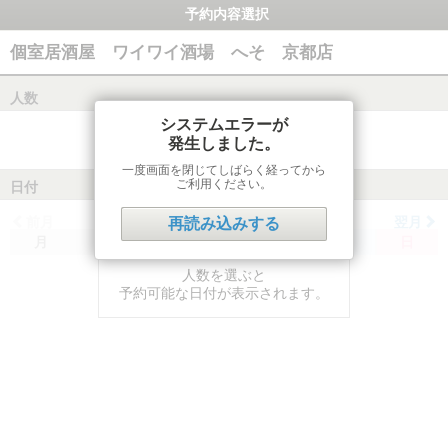
予約内容選択
個室居酒屋 ワイワイ酒場 へそ 京都店
人数
システムエラーが
発生しました。
一度画面を閉じてしばらく経ってから
ご利用ください。
日付
前月
翌月
再読み込みする
月
火
水
木
金
土
日
人数を選ぶと
予約可能な日付が表示されます。