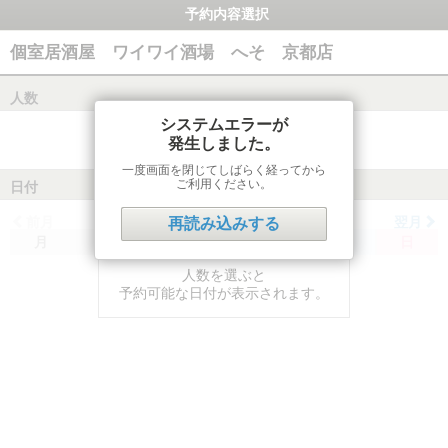
予約内容選択
個室居酒屋 ワイワイ酒場 へそ 京都店
人数
システムエラーが
発生しました。
一度画面を閉じてしばらく経ってから
ご利用ください。
日付
前月
翌月
再読み込みする
月
火
水
木
金
土
日
人数を選ぶと
予約可能な日付が表示されます。