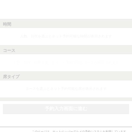
時間
人数、日付を選ぶとネット予約可能な時間が表示されます
コース
人数、日付、時間を選ぶとネット予約可能なコースが表示されます
席タイプ
コースを選ぶとネット予約可能な席が表示されます
予約入力画面に進む
このページは、ホットペッパーグルメの予約システムを利用しています。