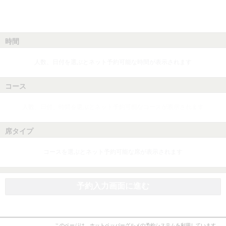
時間
人数、日付を選ぶとネット予約可能な時間が表示されます
コース
人数、日付、時間を選ぶとネット予約可能なコースが表示されます
席タイプ
コースを選ぶとネット予約可能な席が表示されます
予約入力画面に進む
このページは、ホットペッパーグルメの予約システムを利用しています。