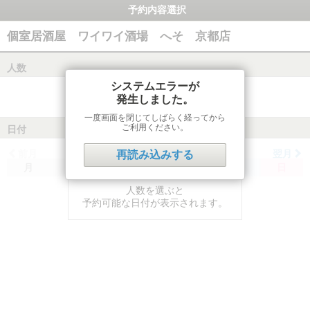
予約内容選択
個室居酒屋 ワイワイ酒場 へそ 京都店
人数
システムエラーが
発生しました。
一度画面を閉じてしばらく経ってから
ご利用ください。
日付
前月
翌月
再読み込みする
月
火
水
木
金
土
日
人数を選ぶと
予約可能な日付が表示されます。