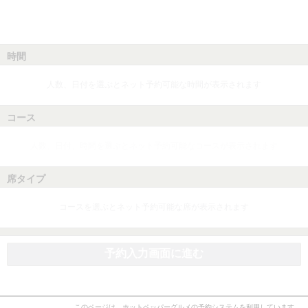
時間
人数、日付を選ぶとネット予約可能な時間が表示されます
コース
人数、日付、時間を選ぶとネット予約可能なコースが表示されます
席タイプ
コースを選ぶとネット予約可能な席が表示されます
予約入力画面に進む
このページは、ホットペッパーグルメの予約システムを利用しています。