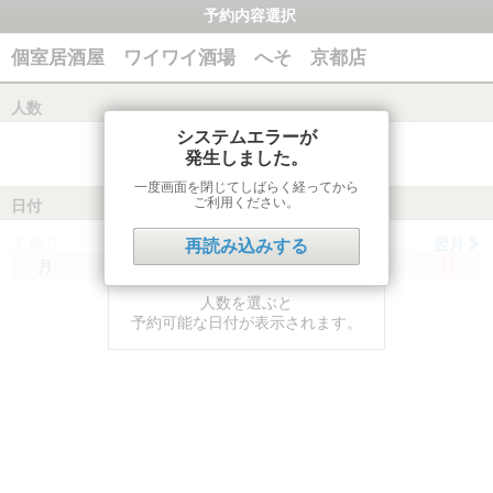
予約内容選択
個室居酒屋 ワイワイ酒場 へそ 京都店
人数
システムエラーが
発生しました。
一度画面を閉じてしばらく経ってから
ご利用ください。
日付
前月
翌月
再読み込みする
月
火
水
木
金
土
日
人数を選ぶと
予約可能な日付が表示されます。