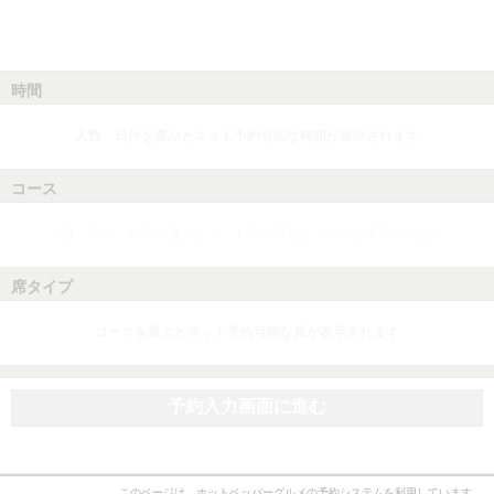
時間
人数、日付を選ぶとネット予約可能な時間が表示されます
コース
人数、日付、時間を選ぶとネット予約可能なコースが表示されます
席タイプ
コースを選ぶとネット予約可能な席が表示されます
予約入力画面に進む
このページは、ホットペッパーグルメの予約システムを利用しています。