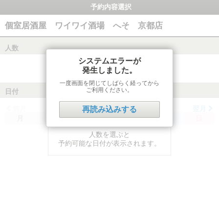
予約内容選択
個室居酒屋 ワイワイ酒場 へそ 京都店
人数
システムエラーが
発生しました。
一度画面を閉じてしばらく経ってから
ご利用ください。
日付
前月
翌月
再読み込みする
月
火
水
木
金
土
日
人数を選ぶと
予約可能な日付が表示されます。