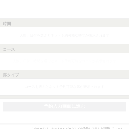
時間
人数、日付を選ぶとネット予約可能な時間が表示されます
コース
人数、日付、時間を選ぶとネット予約可能なコースが表示されます
席タイプ
コースを選ぶとネット予約可能な席が表示されます
予約入力画面に進む
このページは、ホットペッパーグルメの予約システムを利用しています。