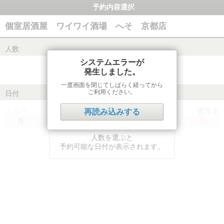
予約内容選択
個室居酒屋 ワイワイ酒場 へそ 京都店
人数
システムエラーが
発生しました。
一度画面を閉じてしばらく経ってから
ご利用ください。
日付
前月
翌月
再読み込みする
月
火
水
木
金
土
日
人数を選ぶと
予約可能な日付が表示されます。