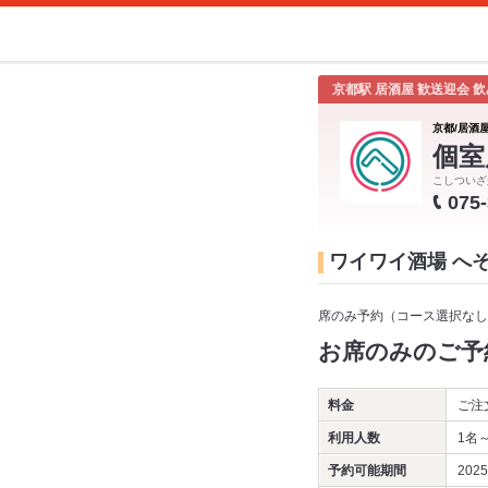
京都駅 居酒屋 歓送迎会 
京都/居酒屋
個室
こしついざ
075
ワイワイ酒場 へ
席のみ予約（コース選択なし
お席のみのご予
料金
ご注
利用人数
1名
予約可能期間
202