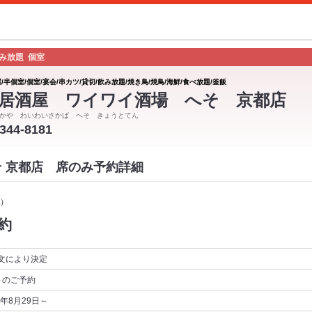
飲み放題 個室
/半個室/個室/宴会/串カツ/貸切/飲み放題/焼き鳥/焼鳥/海鮮/食べ放題/釜飯
居酒屋 ワイワイ酒場 へそ 京都店
かや わいわいさかば へそ きょうとてん
-344-8181
そ 京都店 席のみ予約詳細
）
約
文により決定
～
のご予約
5年8月29日～