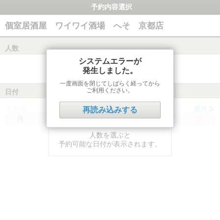
予約内容選択
個室居酒屋 ワイワイ酒場 へそ 京都店
人数
システムエラーが
発生しました。
一度画面を閉じてしばらく経ってから
ご利用ください。
日付
前月
翌月
再読み込みする
月
火
水
木
金
土
日
人数を選ぶと
予約可能な日付が表示されます。