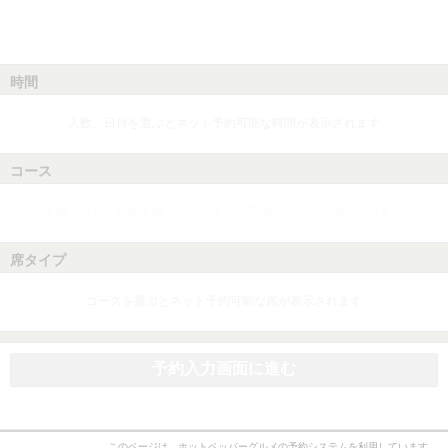
時間
人数、日付を選ぶとネット予約可能な時間が表示されます
コース
人数、日付、時間を選ぶとネット予約可能なコースが表示されます
席タイプ
コースを選ぶとネット予約可能な席が表示されます
予約入力画面に進む
このページは、ホットペッパーグルメの予約システムを利用しています。