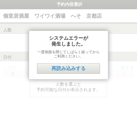
予約内容選択
個室居酒屋 ワイワイ酒場 へそ 京都店
人数
システムエラーが
発生しました。
一度画面を閉じてしばらく経ってから
ご利用ください。
日付
前月
翌月
再読み込みする
月
火
水
木
金
土
日
人数を選ぶと
予約可能な日付が表示されます。