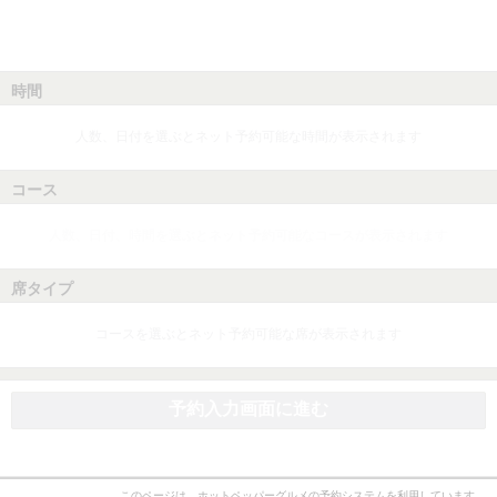
時間
人数、日付を選ぶとネット予約可能な時間が表示されます
コース
人数、日付、時間を選ぶとネット予約可能なコースが表示されます
席タイプ
コースを選ぶとネット予約可能な席が表示されます
予約入力画面に進む
このページは、ホットペッパーグルメの予約システムを利用しています。