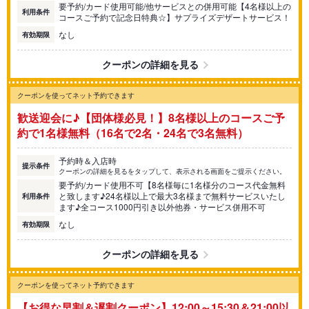
要予約/カード使用可能/他サービスとの併用可能【4名様以上の
利用条件
コースご予約で記念日特典☆】サプライズデザートサービス！
なし
有効期限
クーポンの詳細を見る
クーポンを使ってネット予約できます
歓送迎会に♪【団体様必見！】8名様以上のコースご予
約で1名様無料（16名で2名・24名で3名無料）
予約時＆入店時
提示条件
クーポンの詳細を見るをタップして、表示される画面をご提示ください。
要予約/カード使用不可【8名様毎に1名様分のコース代金無料
と致します♪24名様以上で最大3名様まで無料サービスいたし
利用条件
ます♪全コース1000円引き以外他券・サービス併用不可
なし
有効期限
クーポンの詳細を見る
クーポンを使ってネット予約できます
【お得な早割＆遅割クーポン】12:00～15:30＆21:00以