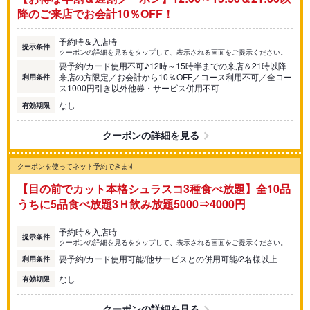
降のご来店でお会計10％OFF！
予約時＆入店時
提示条件
クーポンの詳細を見るをタップして、表示される画面をご提示ください。
要予約/カード使用不可♪12時～15時半までの来店＆21時以降
来店の方限定／お会計から10％OFF／コース利用不可／全コー
利用条件
ス1000円引き以外他券・サービス併用不可
なし
有効期限
クーポンの詳細を見る
クーポンを使ってネット予約できます
【目の前でカット本格シュラスコ3種食べ放題】全10品
うちに5品食べ放題3Ｈ飲み放題5000⇒4000円
予約時＆入店時
提示条件
クーポンの詳細を見るをタップして、表示される画面をご提示ください。
要予約/カード使用可能/他サービスとの併用可能/2名様以上
利用条件
なし
有効期限
クーポンの詳細を見る