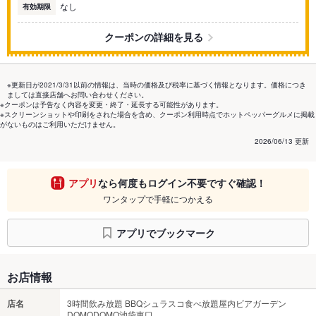
なし
有効期限
クーポンの詳細を見る
※更新日が2021/3/31以前の情報は、当時の価格及び税率に基づく情報となります。価格につき
ましては直接店舗へお問い合わせください。
※クーポンは予告なく内容を変更・終了・延長する可能性があります。
※スクリーンショットや印刷をされた場合を含め、クーポン利用時点でホットペッパーグルメに掲載
がないものはご利用いただけません。
2026/06/13 更新
アプリ
なら何度もログイン不要ですぐ確認！
ワンタップで手軽につかえる
アプリでブックマーク
お店情報
店名
3時間飲み放題 BBQシュラスコ食べ放題屋内ビアガーデン
DOMODOMO池袋東口