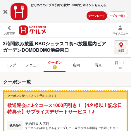
はじめてのアプリ予約で最大
1,000円分ポイントもらえる
ダウンロード
アプリで開く
お店TOP
マイメニュー
3時間飲み放題 BBQシュラスコ食べ放題屋内ビア
ガーデンDOMODOMO池袋東口
クーポン
口コミ
トップ
メニュー
店内
写真
6
46
クーポン一覧
クーポンを使ってネット予約できます
歓送迎会に♪全コース1000円引き！【4名様以上記念日
特典☆】サプライズデザートサービス！♪
予約時＆入店時
提示条件
クーポンの詳細を見るをタップして、表示される画面をご提示ください。