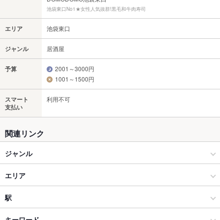
池袋東口No1★女性人気抜群!黒毛和牛肉寿司
エリア
池袋東口
ジャンル
居酒屋
予算
2001～3000円
1001～1500円
スマート
利用不可
支払い
関連リンク
ジャンル
居酒屋
エリア
洋・和洋・各国料理・その他
池袋東口
駅
池袋 × 居酒屋
池袋東口 × 居酒屋
池袋駅
キーワード