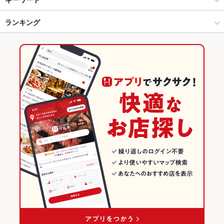
池袋 × 洋・和洋・各国料理・その他
池袋東口 × 洋・和洋・各国料理・その他
北池袋駅
ランキング
手羽先
からあげ
エビ料理
ローストビーフ
フライドポテト
ソーセージ
チョリソー
ステーキ
パスタ
ピザ
餃子
エビチリ
炭火焼
池袋駅 × 居酒屋
池袋東口 × 焼肉・ホルモン
東池袋駅
東京のグルメランキング
バーベキュー
シュラスコ
ケーキ
デザート
チーズフォンデュ
池袋駅 × 洋・和洋・各国料理・その他
池袋東口 × 肉料理全般
東京の居酒屋ランキング
アヒージョ
生ハム
シカゴピザ
チーズケーキ
馬肉
肉寿司
焼肉・ホルモン
東京
池袋のグルメランキング
ローストビーフ寿司
チキンガーリックステーキ
肉料理全般
東京 × 居酒屋
池袋の居酒屋ランキング
池袋 × 焼肉・ホルモン
東京 × 洋・和洋・各国料理・その他
池袋東口のグルメランキング
池袋 × 肉料理全般
東京 × 焼肉・ホルモン
池袋東口の居酒屋ランキング
池袋駅 × 焼肉・ホルモン
東京 × 肉料理全般
池袋駅 × 肉料理全般