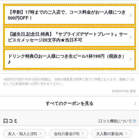
【早割】17時までのご入店で、コース料金がお一人様につき
500円OFF！
【誕生日,記念日,特典】『サプライズデザートプレート』サー
ビス☆メッセージ20文字内★当日不可
ドリンク特典◎お一人様につき生ビール1杯199円（税抜き）
♪
※更新日が2021/3/31以前の情報は、当時の価格及び税率に基づく情報となります。価格につき
ましては直接店舗へお問い合わせください。
2026/04/06 更新
すべてのクーポンを見る
口コミ
口コミ機能について
友人・知人と(25)
会社の宴会(10)
大人数の宴会(4)