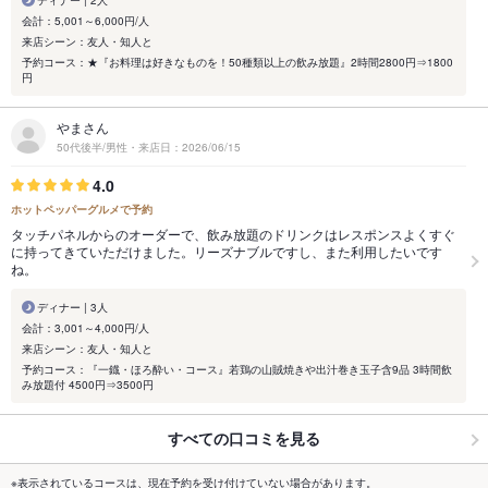
会計：5,001～6,000円/人
来店シーン：友人・知人と
予約コース：★『お料理は好きなものを！50種類以上の飲み放題』2時間2800円⇒1800
円
やまさん
50代後半/男性・来店日：2026/06/15
4.0
ホットペッパーグルメで予約
タッチパネルからのオーダーで、飲み放題のドリンクはレスポンスよくすぐ
に持ってきていただけました。リーズナブルですし、また利用したいです
ね。
ディナー | 3人
会計：3,001～4,000円/人
来店シーン：友人・知人と
予約コース：『一鐡・ほろ酔い・コース』若鶏の山賊焼きや出汁巻き玉子含9品 3時間飲
み放題付 4500円⇒3500円
すべての口コミを見る
※表示されているコースは、現在予約を受け付けていない場合があります。