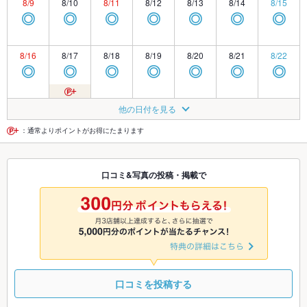
8/9
8/10
8/11
8/12
8/13
8/14
8/15
◎
◎
◎
◎
◎
◎
◎
8/16
8/17
8/18
8/19
8/20
8/21
8/22
◎
◎
◎
◎
◎
◎
◎
8/23
8/24
8/25
8/26
8/27
8/28
8/29
他の日付を見る
◎
◎
◎
◎
◎
◎
◎
：通常よりポイントがお得にたまります
8/30
8/31
9/1
9/2
9/3
9/4
9/5
口コミ&写真の投稿・掲載で
◎
◎
◎
◎
◎
◎
◎
9/6
9/7
9/8
9/9
9/10
9/11
9/12
◎
◎
◎
◎
◎
◎
◎
口コミを投稿する