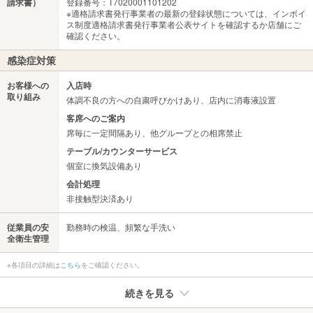
請求書）
登録番号：T7020001101202
※適格請求書発行事業者の最新の登録状態については、インボイ
ス制度適格請求書発行事業者公表サイトを確認するか店舗にご
確認ください。
感染症対策
お客様への
入店時
取り組み
体調不良の方への自粛呼びかけあり、店内に消毒液設置
客席へのご案内
席毎に一定間隔あり、他グループとの相席禁止
テーブル/カウンターサービス
個室に換気設備あり
会計処理
非接触型決済あり
従業員の安
勤務時の検温、頻繁な手洗い
全衛生管理
※各項目の詳細は
こちら
をご確認ください。
続きを見る