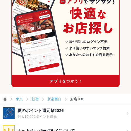
飲み放題
あり ：和牛・海鮮料理は地酒との相性抜群♪
新宿 × 和食
東京 × 和風
新宿西口のグルメランキング
食べ放題
なし ：どのコースもご満足頂けるお料理をご提供させて頂きま
す。
新宿 × 焼き鳥・鶏料理
東京 × 和食
新宿西口の居酒屋ランキング
お酒
カクテル充実、焼酎充実、日本酒充実、ワイン充実
新宿駅 × 和食
東京 × 焼き鳥・鶏料理
お子様連れ
お子様連れOK
新宿駅 × 焼き鳥・鶏料理
ウェディン
誕生日記念日無料特典有♪サプライズ宴会に最適◎
グパーティ
ー二次会
お祝い・サ
可
プライズ対
応
東京
新宿
新宿西口
お店TOP
備考
－
夏のポイント還元祭2026
最大15,000ポイント還元
ホットペッパーグルメについて