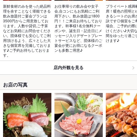
新鮮食材のみを使った絶品料
お仕事帰りの飲み会や女子
プライベート感満
理を余すことなく堪能できる
会,合コンにもお気軽にご利
席！暖色の照明と
飲み放題付ご宴会プランは
用下さい。飲み放題は1800
きるシートのお席
3500円からご用意致してお
円！！ご来店お待ちしており
訣です◎個室をご
ります。人数や貸切,ご予算
ます。幹事様1名分無料クー
場合、ご予約の際
などお気軽にお問合せくださ
ポンや、誕生日・記念日にメ
けください♪大切
い。団体様でも安心してご利
ッセージ入りデザートプレー
間をゆったり過ご
用頂けるよう、広々とした大
トサービスなど、団体様のご
けます♪
きな個室席を完備しておりま
宴会が更にお得になるクーポ
す♪ご予約お待ちしておりま
ンも多数ご用意♪
す。
店内外観を見る
お店の写真