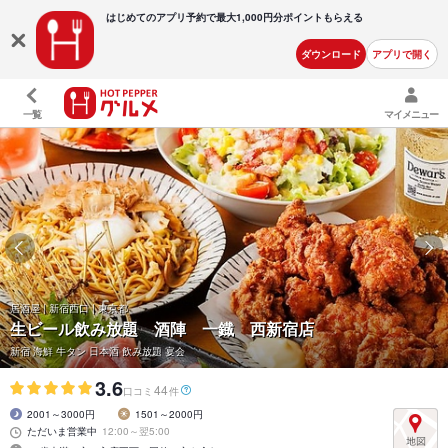
はじめてのアプリ予約で最大
1,000円分ポイントもらえる
ダウンロード
アプリで開く
一覧
マイメニュー
居酒屋 | 新宿西口 | 東京都
生ビール飲み放題 酒陣 一鐡 西新宿店
新宿 海鮮 牛タン 日本酒 飲み放題 宴会
3.6
44
口コミ
件
2001～3000円
1501～2000円
ただいま営業中
12:00～翌5:00