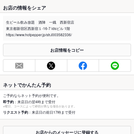
たばこ
お店の情報をシェア
禁煙・喫煙
全席喫煙可
煙草の苦手な方は、出来る限りのご配慮をさせて頂きます。
生ビール飲み放題 酒陣 一鐡 西新宿店
東京都新宿区西新宿１-16-7 idsビル 1階
喫煙専用室
なし
https://www.hotpepper.jp/strJ003582336/
※2020年4月1日～受動喫煙対策に関する法律が施行されています。正しい情報はお店へお問い
合わせください。
お店情報をコピー
お席
総席数
80席(2名様～人数に合わせたお席にご案内いたします)
最大宴会収
80人(大人数様のご予約もお気軽にご連絡下さい)
容人数
ネットでかんたん予約
個室
なし ：ご希望のお客様はご相談ください
ご予約ならネット予約が便利です。
即予約
：来店日の翌4時まで受付
※曜日、コースによって締切が異なる場合があります。
座敷
なし ：ゆったりご利用頂けるお席をご用意致しております
リクエスト予約
：来店日の前日17時まで受付
掘りごたつ
なし ：誕生日・記念日、合コン、女子会、同窓会、にもピッタ
リ
お店からのメッセージに登録する