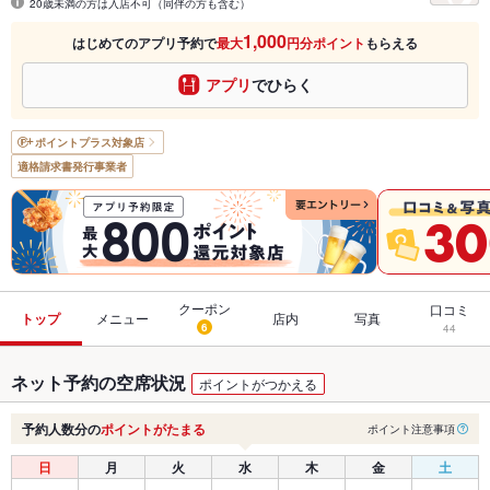
20歳未満の方は入店不可（同伴の方も含む）
1,000
はじめてのアプリ予約で
最大
円分ポイント
もらえる
アプリ
でひらく
ポイントプラス
対象店
適格請求書発行事業者
クーポン
口コミ
トップ
メニュー
店内
写真
6
44
ネット予約の空席状況
ポイントがつかえる
予約人数分の
ポイントがたまる
ポイント注意事項
日
月
火
水
木
金
土