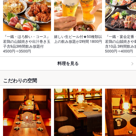
『一鐡・ほろ酔い・コース』
嬉しい生ビール付★50種類以
『一鐡・宴会定番
若鶏の山賊焼きや出汁巻き玉
上の飲み放題が2時間 1800円
若鶏の山賊焼きや
子含9品3時間飲み放題付
含10品 3時間飲み
4500円⇒3500円
5000円⇒4000円
料理を見る
こだわりの空間