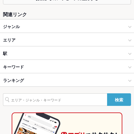
カウンター
なし ：新宿での飲み会、女子会、合コンに◎
関連リンク
ソファー
なし ：駅チカでの宴会に◎
ジャンル
テラス席
なし ：広々とした開放的な空間です
居酒屋
貸切
エリア
貸切可 ：貸切も可能◎店舗にご連絡ください
設備
和風
新宿西口
駅
Wi-Fi
なし
新宿 × 居酒屋
新宿西口 × 居酒屋
新宿駅
キーワード
バリアフリ
なし ：お気軽にスタッフにお問合せ下さい♪
ー
新宿 × 和風
新宿西口 × 和風
ランキング
からあげ
お茶漬け
馬刺し
炉ばた焼き・炙り焼き
エビ料理
刺身
駐車場
なし ：近隣のコインパーキングをご利用ください
ローストビーフ
フライドポテト
ウインナー
焼きそば
つくね
ステーキ
新宿駅 × 居酒屋
新宿西口 × 和食
東京のグルメランキング
検索
餃子
牛タン
ジンギスカン
ケーキ
デザート
チーズケーキ
英語メニュ
あり
新宿駅 × 和風
新宿西口 × 焼き鳥・鶏料理
東京の居酒屋ランキング
ー
その他設備
その他ご要望等お気軽にお問合せ下さい♪
和食
東京
新宿のグルメランキング
その他
焼き鳥・鶏料理
東京 × 居酒屋
新宿の居酒屋ランキング