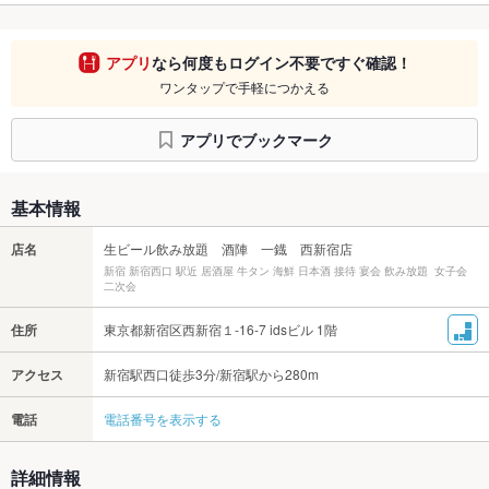
アプリ
なら何度もログイン不要ですぐ確認！
ワンタップで手軽につかえる
アプリでブックマーク
基本情報
店名
生ビール飲み放題 酒陣 一鐡 西新宿店
新宿 新宿西口 駅近 居酒屋 牛タン 海鮮 日本酒 接待 宴会 飲み放題 女子会
二次会
住所
東京都新宿区西新宿１-16-7 idsビル 1階
アクセス
新宿駅西口徒歩3分/新宿駅から280m
電話
電話番号を表示する
詳細情報