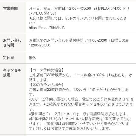
営業時間
月～日、祝日、祝前日: 12:00～翌5:00 （料理L.O. 翌4:00 ドリ
ンクL.O. 翌4:30）
★忘れ物に関しては、以下のリンクよりお問い合わせくださ
い：
https://lin.ee/RIhMhcB
お問い合わ
お電話でのお問い合わせ受付時間：11:00-23:00（日曜日のみ
せ時間
12:00-23:00）
定休日
無休
キャンセル
【コース予約の場合】
規定
ご来店前日22時以降から、コース料金の100%（1名あたり）が
発生します。
【席のみ予約の場合】
ご来店前日22時以降から、1,000円（1名あたり）が発生しま
す。
※万が一ご予約が重複した場合、電話でのご予約を優先させて頂
きます。※ご確認がとれない場合キャンセル扱いとさせて頂きま
す。
※繁忙期とくに12月については、必ず電話確認必須とします。
※団体様(8名以上)のキャンセル･大幅な変更は1週間前までとな
ります。（繁忙期は2週間前とさせていただく場合がございま
す）詳しくはお電話でご確認をお願いいたします。