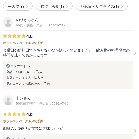
一人で(3)
接待・会食(1)
記念日・サプライズ(1)
のりさんさん
60代～/男性・来店日：2026/07/24
4.0
ホットペッパーグルメで予約
金曜日の給料日でもありなかなか賑わっていましたが、飲み物や料理提供の
時間が速くて良かったです
ディナー | 2人
会計：5,001～6,000円/人
来店シーン：友人・知人と
予約コース：お席のみのご予約
トシさん
50代前半/男性・来店日：2026/07/10
4.0
ホットペッパーグルメで予約
刺身の5点盛りが非常に美味しかった
ディナー | 2人