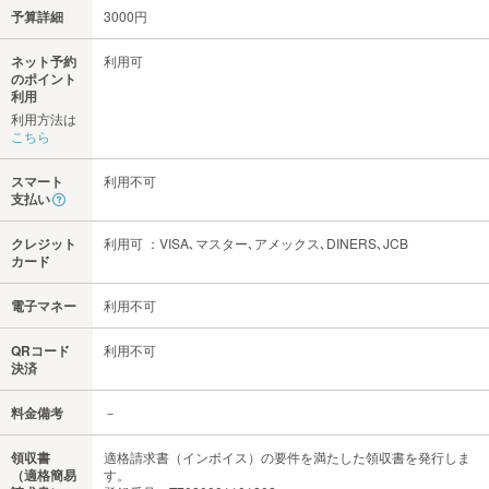
予算詳細
3000円
ネット予約
利用可
のポイント
利用
利用方法は
こちら
スマート
利用不可
支払い
クレジット
利用可 ：VISA､マスター､アメックス､DINERS､JCB
カード
電子マネー
利用不可
QRコード
利用不可
決済
料金備考
－
領収書
適格請求書（インボイス）の要件を満たした領収書を発行しま
（適格簡易
す。