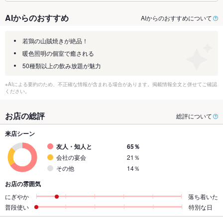
AIからのおすすめ
AIからのおすすめについて
若鶏の山賊焼きが絶品！
暖色照明の個室で癒される
50種類以上の飲み放題が魅力
※AIによる要約のため、不正確な情報が含まれる場合があります。掲載情報全文と併せてご確認
ください。
お店の総評
総評について
来店シーン
友人・知人と
65％
会社の宴会
21％
その他
14％
お店の雰囲気
にぎやか
落ち着いた
普段使い
特別な日