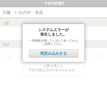
予約内容選択
川越 いちのや 本店
人数
システムエラーが
発生しました。
一度画面を閉じてしばらく経ってから
ご利用ください。
日付
前月
翌月
再読み込みする
月
火
水
木
金
土
日
人数を選ぶと
予約可能な日付が表示されます。