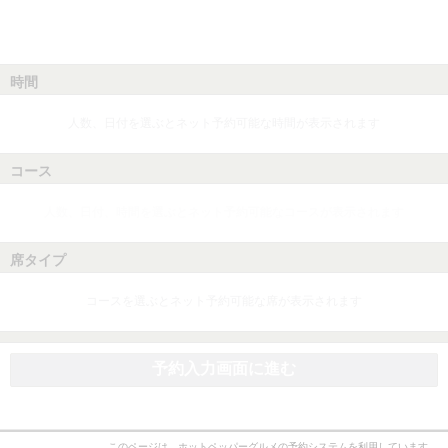
時間
人数、日付を選ぶとネット予約可能な時間が表示されます
コース
人数、日付、時間を選ぶとネット予約可能なコースが表示されます
席タイプ
コースを選ぶとネット予約可能な席が表示されます
予約入力画面に進む
このページは、ホットペッパーグルメの予約システムを利用しています。