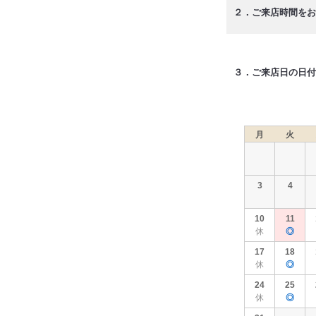
２．ご来店時間をお
３．ご来店日の日付
月
火
3
4
10
11
休
◎
17
18
休
◎
24
25
休
◎