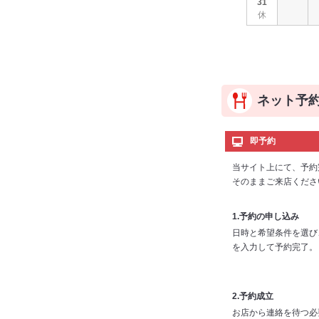
31
休
ネット予
即予約
当サイト上にて、予約
そのままご来店くださ
1.予約の申し込み
日時と希望条件を選び
を入力して予約完了。
2.予約成立
お店から連絡を待つ必