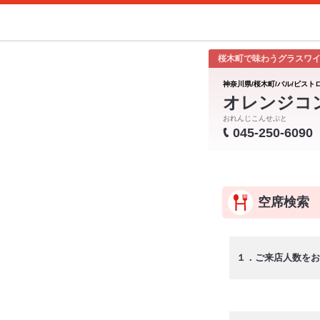
桜木町で味わうグラスワ
神奈川県/桜木町/バル/ビスト
オレンジコ
おれんじこんせぷと
045-250-6090
空席検索
１．ご来店人数をお