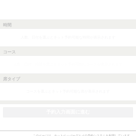
時間
人数、日付を選ぶとネット予約可能な時間が表示されます
コース
人数、日付、時間を選ぶとネット予約可能なコースが表示されます
席タイプ
コースを選ぶとネット予約可能な席が表示されます
予約入力画面に進む
このページは、ホットペッパーグルメの予約システムを利用しています。