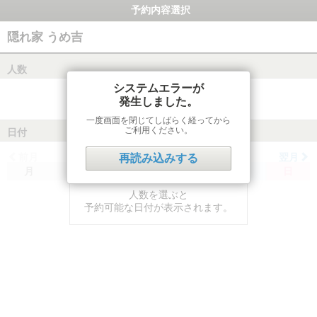
予約内容選択
隠れ家 うめ吉
人数
システムエラーが
発生しました。
一度画面を閉じてしばらく経ってから
ご利用ください。
日付
前月
翌月
再読み込みする
月
火
水
木
金
土
日
人数を選ぶと
予約可能な日付が表示されます。