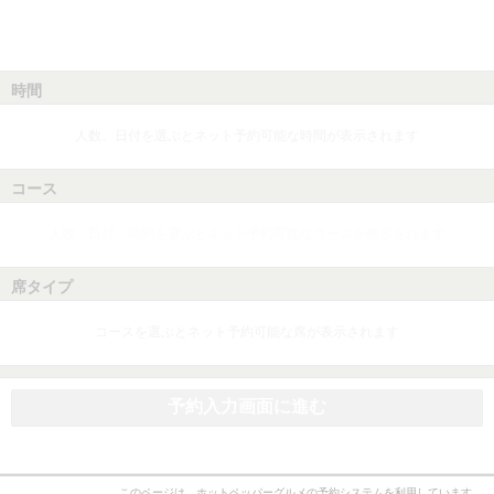
時間
人数、日付を選ぶとネット予約可能な時間が表示されます
コース
人数、日付、時間を選ぶとネット予約可能なコースが表示されます
席タイプ
コースを選ぶとネット予約可能な席が表示されます
予約入力画面に進む
このページは、ホットペッパーグルメの予約システムを利用しています。