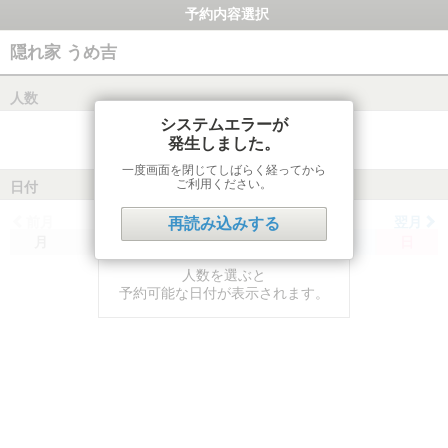
予約内容選択
隠れ家 うめ吉
人数
システムエラーが
発生しました。
一度画面を閉じてしばらく経ってから
ご利用ください。
日付
前月
翌月
再読み込みする
月
火
水
木
金
土
日
人数を選ぶと
予約可能な日付が表示されます。