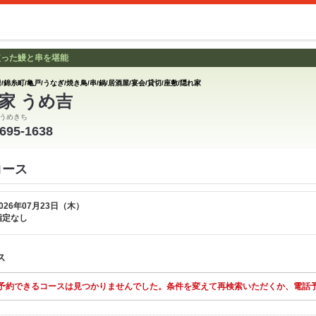
使った鰻と串を堪能
/錦糸町/亀戸/うなぎ/焼き鳥/串/鍋/居酒屋/宴会/貸切/座敷/隠れ家
家 うめ吉
うめきち
3695-1638
コース
026年07月23日（木）
指定なし
ス
予約できるコースは見つかりませんでした。条件を変えて再検索いただくか、電話