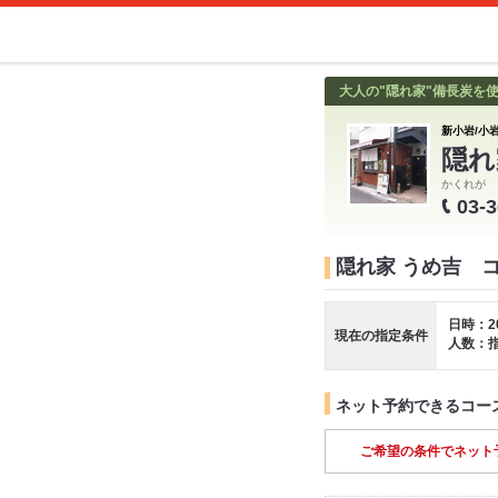
大人の"隠れ家"備長炭を
新小岩/小岩
隠れ
かくれが 
03-
隠れ家 うめ吉 
日時：2
現在の指定条件
人数：
ネット予約できるコー
ご希望の条件でネット