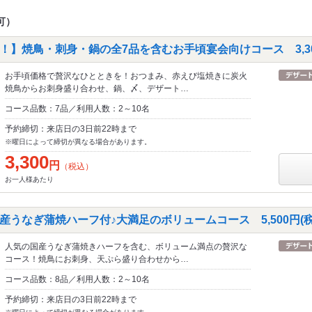
可）
】焼鳥・刺身・鍋の全7品を含むお手頃宴会向けコース 3,30
お手頃価格で贅沢なひとときを！おつまみ、赤えび塩焼きに炭火
焼鳥からお刺身盛り合わせ、鍋、〆、デザート…
コース品数：7品／利用人数：2～10名
予約締切：来店日の3日前22時まで
※曜日によって締切が異なる場合があります。
3,300
円
（税込）
お一人様あたり
うなぎ蒲焼ハーフ付♪大満足のボリュームコース 5,500円(税
人気の国産うなぎ蒲焼きハーフを含む、ボリューム満点の贅沢な
コース！焼鳥にお刺身、天ぷら盛り合わせから…
コース品数：8品／利用人数：2～10名
予約締切：来店日の3日前22時まで