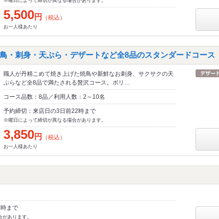
※曜日によって締切が異なる場合があります。
5,500
円
（税込）
お一人様あたり
鳥・刺身・天ぷら・デザートなど全8品のスタンダードコース 3,
職人が丹精こめて焼き上げた焼鳥や新鮮なお刺身、サクサクの天
ぷらなど全8品で満たされる贅沢コース。ボリ…
コース品数：8品／利用人数：2～10名
予約締切：来店日の3日前22時まで
※曜日によって締切が異なる場合があります。
3,850
円
（税込）
お一人様あたり
1時まで
合があります。