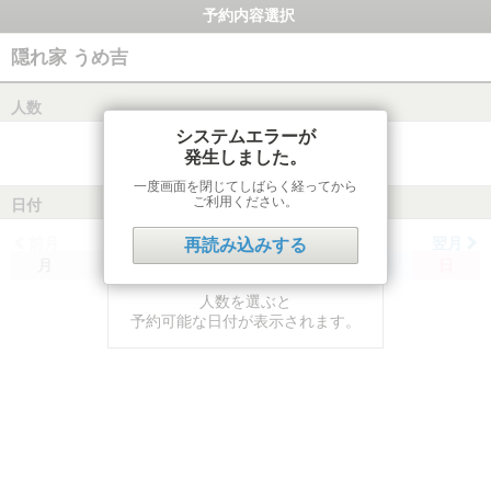
予約内容選択
隠れ家 うめ吉
人数
システムエラーが
発生しました。
一度画面を閉じてしばらく経ってから
ご利用ください。
日付
前月
翌月
再読み込みする
月
火
水
木
金
土
日
人数を選ぶと
予約可能な日付が表示されます。