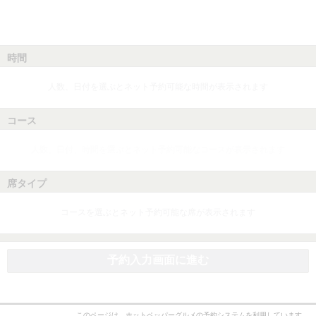
時間
人数、日付を選ぶとネット予約可能な時間が表示されます
コース
人数、日付、時間を選ぶとネット予約可能なコースが表示されます
席タイプ
コースを選ぶとネット予約可能な席が表示されます
予約入力画面に進む
このページは、ホットペッパーグルメの予約システムを利用しています。