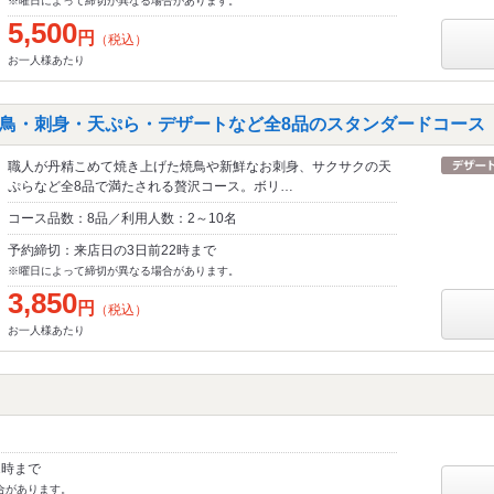
※曜日によって締切が異なる場合があります。
5,500
円
（税込）
お一人様あたり
鳥・刺身・天ぷら・デザートなど全8品のスタンダードコース 3,
職人が丹精こめて焼き上げた焼鳥や新鮮なお刺身、サクサクの天
ぷらなど全8品で満たされる贅沢コース。ボリ…
コース品数：8品／利用人数：2～10名
予約締切：来店日の3日前22時まで
※曜日によって締切が異なる場合があります。
3,850
円
（税込）
お一人様あたり
1時まで
合があります。