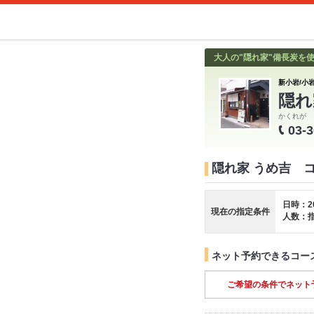
大人の"隠れ家"備長炭を
新小岩/小岩
隠れ
かくれが 
03-
隠れ家 うめ吉 
日時：2
現在の指定条件
人数：
ネット予約できるコー
ご希望の条件でネット