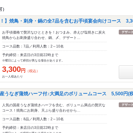
可）
】焼鳥・刺身・鍋の全7品を含むお手頃宴会向けコース 3,30
お手頃価格で贅沢なひとときを！おつまみ、赤えび塩焼きに炭火
焼鳥からお刺身盛り合わせ、鍋、〆、デザート…
コース品数：7品／利用人数：2～10名
予約締切：来店日の3日前22時まで
※曜日によって締切が異なる場合があります。
3,300
円
（税込）
お一人様あたり
うなぎ蒲焼ハーフ付♪大満足のボリュームコース 5,500円(税
人気の国産うなぎ蒲焼きハーフを含む、ボリューム満点の贅沢な
コース！焼鳥にお刺身、天ぷら盛り合わせから…
コース品数：8品／利用人数：2～10名
予約締切：来店日の3日前22時まで