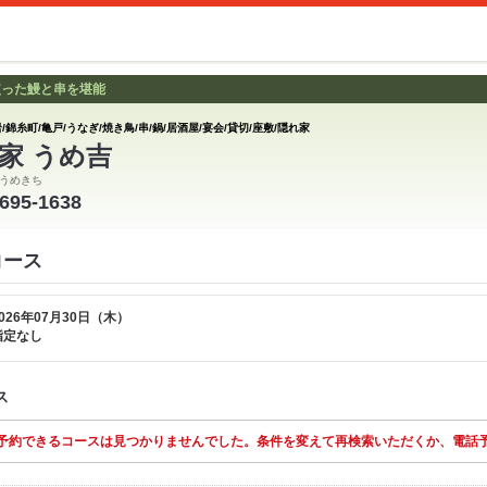
使った鰻と串を堪能
/錦糸町/亀戸/うなぎ/焼き鳥/串/鍋/居酒屋/宴会/貸切/座敷/隠れ家
家 うめ吉
うめきち
3695-1638
コース
026年07月30日（木）
指定なし
ス
予約できるコースは見つかりませんでした。条件を変えて再検索いただくか、電話