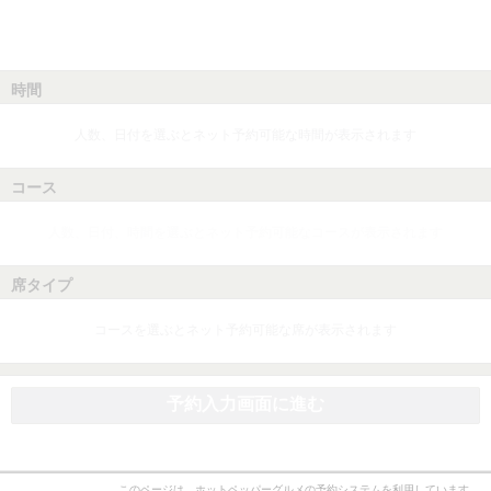
時間
人数、日付を選ぶとネット予約可能な時間が表示されます
コース
人数、日付、時間を選ぶとネット予約可能なコースが表示されます
席タイプ
コースを選ぶとネット予約可能な席が表示されます
予約入力画面に進む
このページは、ホットペッパーグルメの予約システムを利用しています。