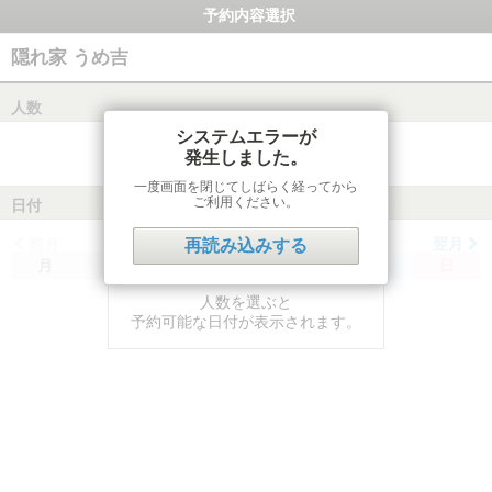
予約内容選択
隠れ家 うめ吉
人数
システムエラーが
発生しました。
一度画面を閉じてしばらく経ってから
ご利用ください。
日付
前月
翌月
再読み込みする
月
火
水
木
金
土
日
人数を選ぶと
予約可能な日付が表示されます。