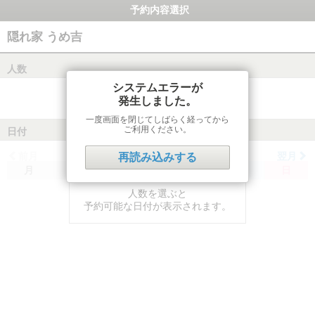
予約内容選択
隠れ家 うめ吉
人数
システムエラーが
発生しました。
一度画面を閉じてしばらく経ってから
ご利用ください。
日付
前月
翌月
再読み込みする
月
火
水
木
金
土
日
人数を選ぶと
予約可能な日付が表示されます。