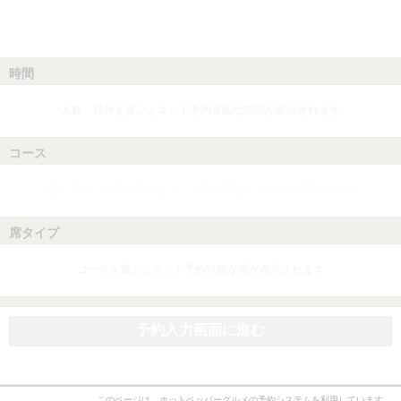
時間
人数、日付を選ぶとネット予約可能な時間が表示されます
コース
人数、日付、時間を選ぶとネット予約可能なコースが表示されます
席タイプ
コースを選ぶとネット予約可能な席が表示されます
予約入力画面に進む
このページは、ホットペッパーグルメの予約システムを利用しています。