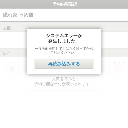
予約内容選択
隠れ家 うめ吉
人数
システムエラーが
発生しました。
一度画面を閉じてしばらく経ってから
ご利用ください。
日付
前月
翌月
再読み込みする
月
火
水
木
金
土
日
人数を選ぶと
予約可能な日付が表示されます。