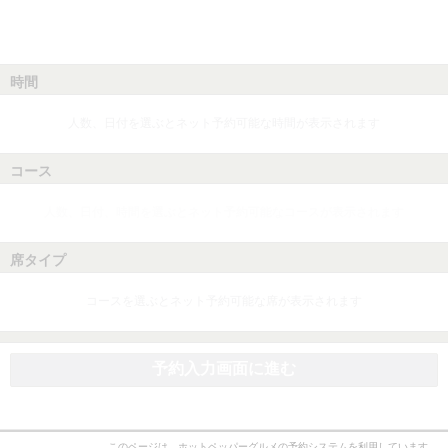
時間
人数、日付を選ぶとネット予約可能な時間が表示されます
コース
人数、日付、時間を選ぶとネット予約可能なコースが表示されます
席タイプ
コースを選ぶとネット予約可能な席が表示されます
予約入力画面に進む
このページは、ホットペッパーグルメの予約システムを利用しています。