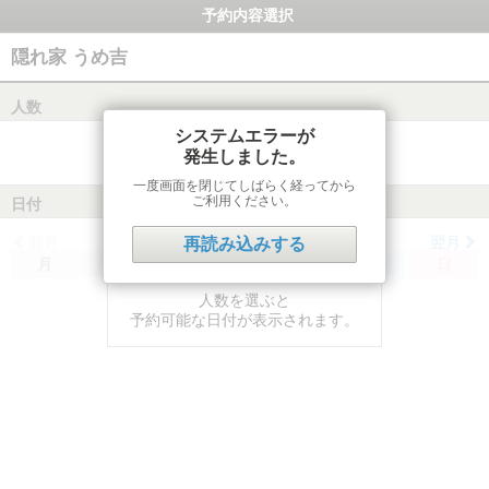
予約内容選択
隠れ家 うめ吉
人数
システムエラーが
発生しました。
一度画面を閉じてしばらく経ってから
ご利用ください。
日付
前月
翌月
再読み込みする
月
火
水
木
金
土
日
人数を選ぶと
予約可能な日付が表示されます。