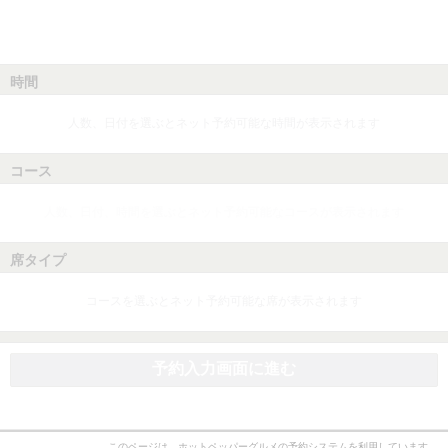
時間
人数、日付を選ぶとネット予約可能な時間が表示されます
コース
人数、日付、時間を選ぶとネット予約可能なコースが表示されます
席タイプ
コースを選ぶとネット予約可能な席が表示されます
予約入力画面に進む
このページは、ホットペッパーグルメの予約システムを利用しています。