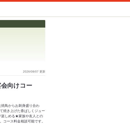
2026/08/07 更新
宴会向けコー
火焼鳥からお刺身盛り合わ
めて焼き上げた香ばしくジュー
が楽しめる★家族や友人との
す。コース料金相談可能です。