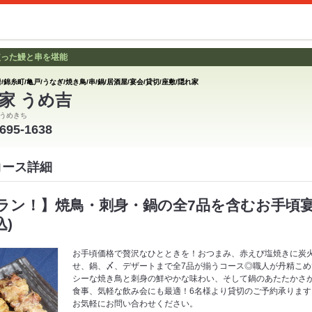
使った鰻と串を堪能
/錦糸町/亀戸/うなぎ/焼き鳥/串/鍋/居酒屋/宴会/貸切/座敷/隠れ家
家 うめ吉
うめきち
3695-1638
コース詳細
ラン！】焼鳥・刺身・鍋の全7品を含むお手頃
込)
お手頃価格で贅沢なひとときを！おつまみ、赤えび塩焼きに炭
せ、鍋、〆、デザートまで全7品が揃うコース◎職人が丹精こ
シーな焼き鳥と刺身の鮮やかな味わい、そして鍋のあたたかさ
食事、気軽な飲み会にも最適！6名様より貸切のご予約承りま
お気軽にお問い合わせください。