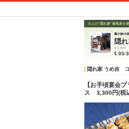
大人の"隠れ家"備長炭を
新小岩/小岩
隠れ
かくれが 
03-
隠れ家 うめ吉 
【お手頃宴会プ
ス 3,300円(税