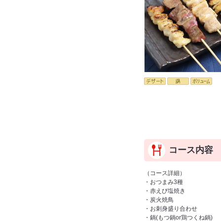
コース内容
（コース詳細）
・おつまみ3種
・赤えび塩焼き
・炭火焼鳥
・お刺身盛り合わせ
・鍋(もつ鍋or鶏つくね鍋)