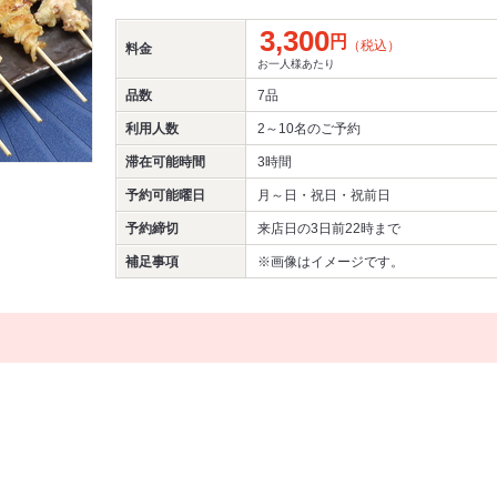
3,300
円
（税込）
料金
お一人様あたり
品数
7品
利用人数
2～10名
のご予約
滞在可能時間
3時間
予約可能曜日
月～日・祝日・祝前日
予約締切
来店日の3日前22時まで
補足事項
※画像はイメージです。