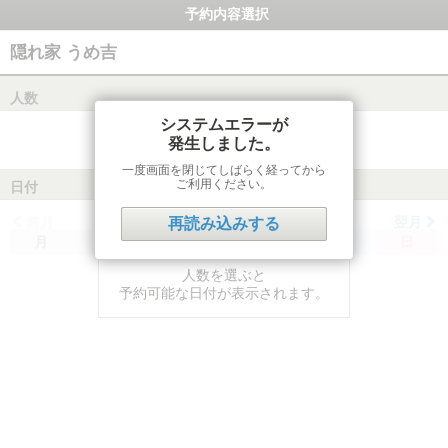
予約内容選択
隠れ家 うめ吉
人数
システムエラーが
発生しました。
一度画面を閉じてしばらく経ってから
ご利用ください。
日付
前月
翌月
再読み込みする
月
火
水
木
金
土
日
人数を選ぶと
予約可能な日付が表示されます。