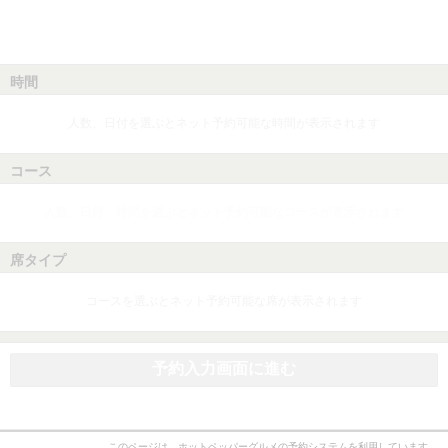
時間
人数、日付を選ぶとネット予約可能な時間が表示されます
コース
人数、日付、時間を選ぶとネット予約可能なコースが表示されます
席タイプ
コースを選ぶとネット予約可能な席が表示されます
予約入力画面に進む
このページは、ホットペッパーグルメの予約システムを利用しています。