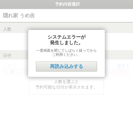
予約内容選択
隠れ家 うめ吉
人数
システムエラーが
発生しました。
一度画面を閉じてしばらく経ってから
ご利用ください。
日付
前月
翌月
再読み込みする
月
火
水
木
金
土
日
人数を選ぶと
予約可能な日付が表示されます。