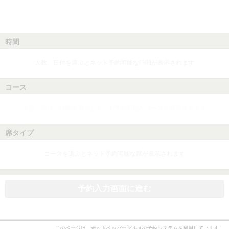
時間
人数、日付を選ぶとネット予約可能な時間が表示されます
コース
人数、日付、時間を選ぶとネット予約可能なコースが表示されます
席タイプ
コースを選ぶとネット予約可能な席が表示されます
予約入力画面に進む
このページは、ホットペッパーグルメの予約システムを利用しています。