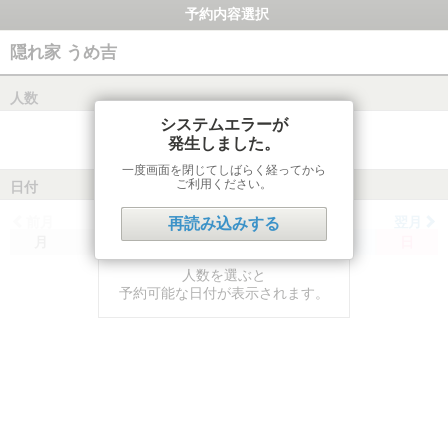
予約内容選択
隠れ家 うめ吉
人数
システムエラーが
発生しました。
一度画面を閉じてしばらく経ってから
ご利用ください。
日付
前月
翌月
再読み込みする
月
火
水
木
金
土
日
人数を選ぶと
予約可能な日付が表示されます。