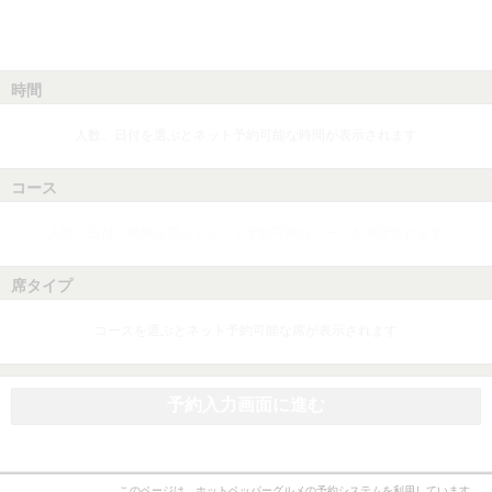
時間
人数、日付を選ぶとネット予約可能な時間が表示されます
コース
人数、日付、時間を選ぶとネット予約可能なコースが表示されます
席タイプ
コースを選ぶとネット予約可能な席が表示されます
予約入力画面に進む
このページは、ホットペッパーグルメの予約システムを利用しています。