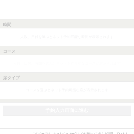
時間
人数、日付を選ぶとネット予約可能な時間が表示されます
コース
人数、日付、時間を選ぶとネット予約可能なコースが表示されます
席タイプ
コースを選ぶとネット予約可能な席が表示されます
予約入力画面に進む
このページは、ホットペッパーグルメの予約システムを利用しています。