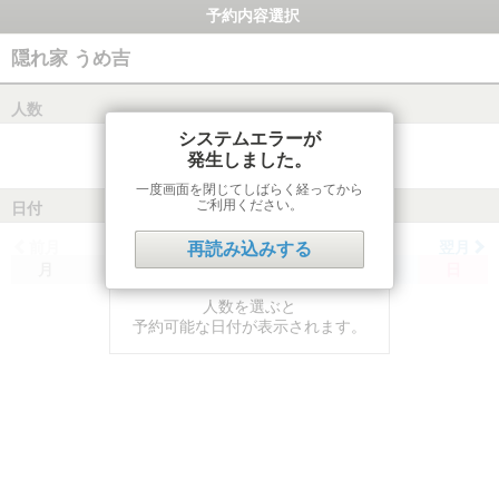
予約内容選択
隠れ家 うめ吉
人数
システムエラーが
発生しました。
一度画面を閉じてしばらく経ってから
ご利用ください。
日付
前月
翌月
再読み込みする
月
火
水
木
金
土
日
人数を選ぶと
予約可能な日付が表示されます。